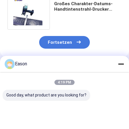
Großes Charakter-Datums-
Handtintenstrahl-Drucker
White Ink 62mm Dot Matrix
Fonts
Fortsetzen
Eason
Empfohlene Produkte
4:19 PM
Good day, what product are you looking for?
Kompaktes Design
Unterstützung für
Kompakte Ultr
On-The-Go-Drucken
QR-Code, Barcode,
Langlebigkeit