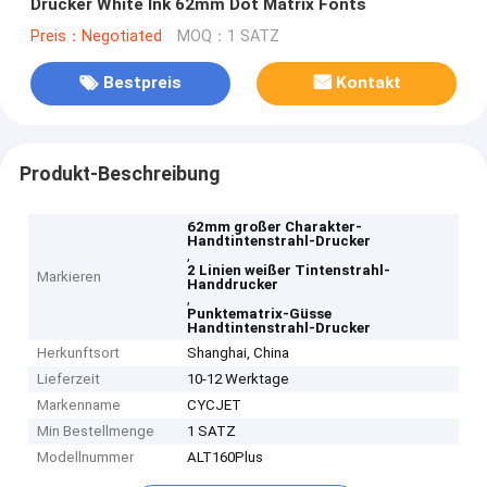
Drucker White Ink 62mm Dot Matrix Fonts
Preis：Negotiated
MOQ：1 SATZ
Bestpreis
Kontakt
Produkt-Beschreibung
62mm großer Charakter-
Handtintenstrahl-Drucker
,
2 Linien weißer Tintenstrahl-
Markieren
Handdrucker
,
Punktematrix-Güsse
Handtintenstrahl-Drucker
Herkunftsort
Shanghai, China
Lieferzeit
10-12 Werktage
Markenname
CYCJET
Min Bestellmenge
1 SATZ
Modellnummer
ALT160Plus