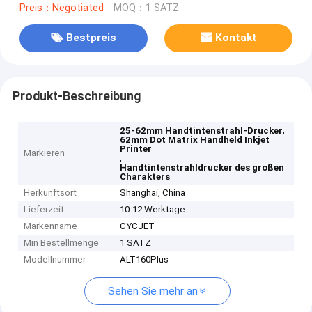
Preis：Negotiated
MOQ：1 SATZ
Bestpreis
Kontakt
Produkt-Beschreibung
,
25-62mm Handtintenstrahl-Drucker
62mm Dot Matrix Handheld Inkjet
Printer
Markieren
,
Handtintenstrahldrucker des großen
Charakters
Herkunftsort
Shanghai, China
Lieferzeit
10-12 Werktage
Markenname
CYCJET
Min Bestellmenge
1 SATZ
Modellnummer
ALT160Plus
Sehen Sie mehr an