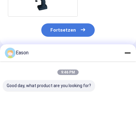
Drucker
Fortsetzen
Eason
Empfohlene Produkte
9:46 PM
Good day, what product are you looking for?
Kompaktes Design
Unterstützung für
Kompakte Ultr
On-The-Go-Drucken
QR-Code, Barcode,
Langlebigkeit
Drahtlose
Logo-Druck Wireless
Portable Hand
Verbindung
Mobile Handheld
Tinte Druck 30
Handheld Inkjet-
Inkjet Printer
300DPI Auflös