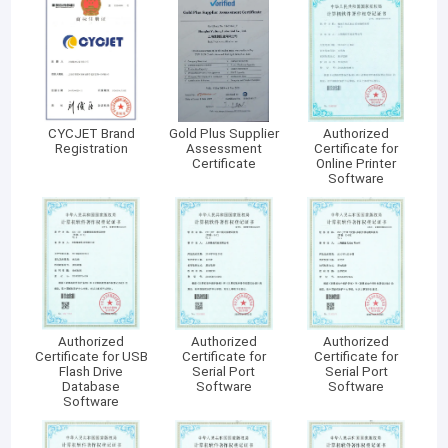
Drucker Consumables
Besuch u. Vor-Ort-Service:
Als High-Teches Unternehmen sind CYCJET-Reihenprodukte in
CYCJET Brand
Gold Plus Supplier
Authorized
mehr als 120 Länder und Regionen, wie die Vereinigten Staaten,
Registration
Assessment
Certificate for
Großbritannien, Frankreich, Deutschland, Malaysia, Singapur,
Certificate
Online Printer
Indonesien, Arabische Emirate, Saudi-Arabien, Brasilien
Software
exportiert worden, ETC… empfangen in hohem Grade empfohlen
von den inländischen und Auslandskunden.
Authorized
Authorized
Authorized
Certificate for USB
Certificate for
Certificate for
Flash Drive
Serial Port
Serial Port
Database
Software
Software
Software