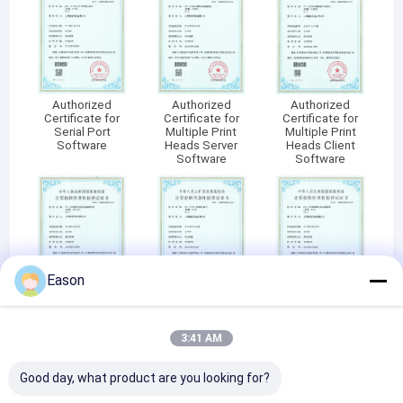
Authorized
Authorized
Authorized
Certificate for
Certificate for
Certificate for
Serial Port
Multiple Print
Multiple Print
Software
Heads Server
Heads Client
Software
Software
Eason
Authorized
Authorized
Authorized
Certificate for PC
Certificate for
Certificate for
Software
Image Editing
Printing Server
3:41 AM
Software
Software
Good day, what product are you looking for?