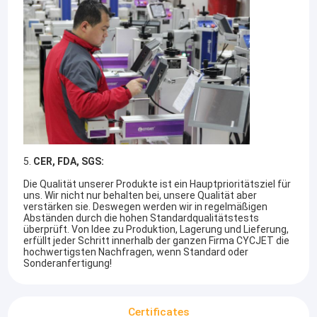
Fabrik-Ausflug
Qualitätskontrolle
Treten Sie mit uns in Verbindung
Fordern Sie ein Zitat
5.
CER, FDA, SGS:
Handtintenstrahldrucker
Die Qualität unserer Produkte ist ein Hauptprioritätsziel für
uns. Wir nicht nur behalten bei, unsere Qualität aber
Industrieller Tintenstrahl-Drucker
verstärken sie. Deswegen werden wir in regelmäßigen
Abständen durch die hohen Standardqualitätstests
SHANGHAI YUCHANG INDUSTRIELLE Co., Ltd.
, gekennzeichnet
überprüft. Von Idee zu Produktion, Lagerung und Lieferung,
Laser-Markierungs-Maschine
als
CYCJET
---Berufshandtintenstrahldrucker und tragbarer
erfüllt jeder Schritt innerhalb der ganzen Firma CYCJET die
Markierungslösungshersteller gelegen in Shanghai, China.
hochwertigsten Nachfragen, wenn Standard oder
Kodierungsund Markierungsmaschine
Sonderanfertigung!
CYCJET
beruht auf dem Hauptsitz, der die Experten mit mehr
als 16 Jahren Erfahrung und hohem Innovationsgeist, zum der
Tintenstrahldrucker der hohen Auflösung
Qualität des Produktes sicherzustellen u. der Zuverlässigkeit
und der zukünftigen Entwicklung der Firma hat.
Certificates