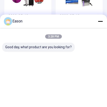
2022-05-13
2022-05-12
Eason
Die drei
Anwendung des
Eigenschaften des
weißen Tintenstrahl-
UV-Laser-Druckers
Druckers in der Rohr-
Industrie
3:28 PM
Good day, what product are you looking for?
2022-02-09
Tintenstrahl-
Kodierungssystem
CYCJET
automatisches
Startseite
Über uns
Kontakt
Desktop Site