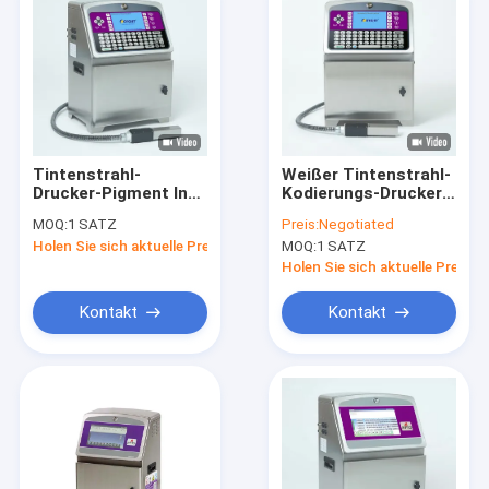
Tintenstrahl-
Weißer Tintenstrahl-
Drucker-Pigment Ink
Kodierungs-Drucker
Lot-Verfallsdatums-
Tinten-Chargencode-
MOQ:
1 SATZ
Preis:
Negotiated
Aushaumaschine CIJ
Drucker-Lot Numbers
Holen Sie sich aktuelle Preis
MOQ:
1 SATZ
industrielle
CYCJET BW3020
industrieller
Holen Sie sich aktuelle Preis
Kontakt
Kontakt
Haus
Produkte
Über uns