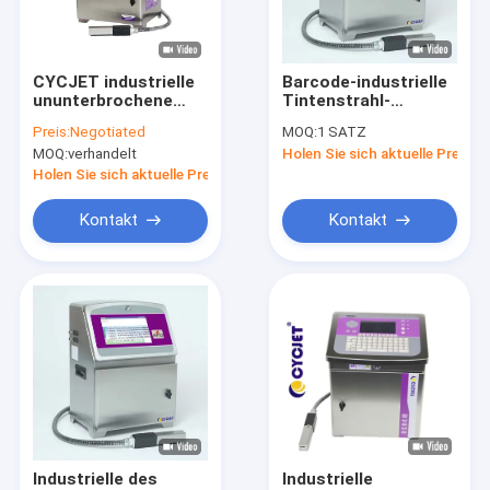
Fabrik-Ausflug
Qualitätskontrolle
CYCJET industrielle
Barcode-industrielle
ununterbrochene
Tintenstrahl-
Treten Sie mit uns in Verbindung
Linien
Drucker-For Batch
Preis:
Negotiated
MOQ:
1 SATZ
Hochgeschwindigkeitstintenstrahl-
Coding-
MOQ:
verhandelt
Holen Sie sich aktuelle Preis
Drucker der
Partienummer
Fordern Sie ein Zitat
Tintenstrahl-
CYCJET BW6040
Holen Sie sich aktuelle Preis
Drucker-BH6040 5
Kontakt
Kontakt
Handtintenstrahldrucker
Industrieller Tintenstrahl-Drucker
Laser-Markierungs-Maschine
Kodierungsund Markierungsmaschine
Tintenstrahldrucker der hohen Auflösung
Industrielle des
Industrielle