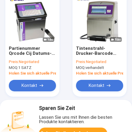
Partienummer
Tintenstrahl-
Qrcode Cij Datums-
Drucker-Barcode
Reihen-Kodierungs-
Black Inkjet-Datums-
Preis:
Negotiated
Preis:
Negotiated
und Markierungs-
Code-Drucker
MOQ:
1 SATZ
MOQ:
verhandelt
Drucker des
CYCJET B9080
Tintenstrahl-
industrieller
Holen Sie sich aktuelle Preis
Holen Sie sich aktuelle Preis
Drucker-CYCJET
B3020
Kontakt
Kontakt
Sparen Sie Zeit
Lassen Sie uns mit Ihnen die besten
Produkte kontaktieren.