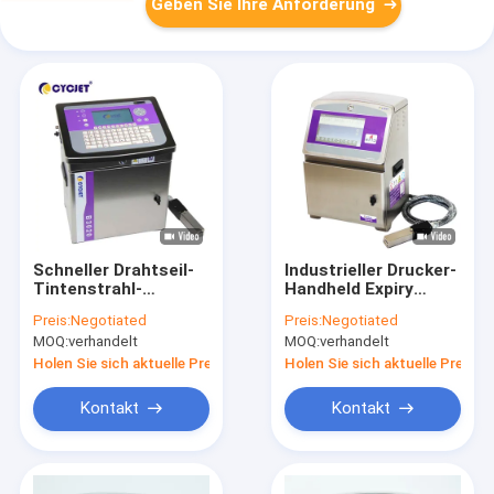
Geben Sie Ihre Anforderung
Schneller Drahtseil-
Industrieller Drucker-
Tintenstrahl-
Handheld Expiry
Datums-Code-
Date-Drucker
Preis:
Negotiated
Preis:
Negotiated
Drucker der
Packaging des
MOQ:
verhandelt
MOQ:
verhandelt
Tintenstrahl-
Tintenstrahl-BH6040
Druckmaschinen-
Holen Sie sich aktuelle Preis
Holen Sie sich aktuelle Preis
hohen
Geschwindigkeit
Kontakt
Kontakt