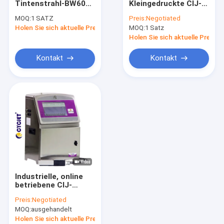
Tintenstrahl-BW6040
Kleingedruckte CIJ-
Thermischer Tintenstrahl-Drucker
Tintenstrahl-
Tintenstrahldrucker
MOQ:
1 SATZ
Preis:
Negotiated
Barcode-Drucker
B3020
Holen Sie sich aktuelle Preis
Tragbarer Tintenstrahl-Drucker
MOQ:
1 Satz
Druckmaschinen-
Pigment-der Tinten-
Holen Sie sich aktuelle Preis
CIJ industrielle
Großer Charakter-Tintenstrahl-Drucker
Kontakt
Kontakt
Laser-Schweißgerät
Laser-Reinigungs-Maschine
Laser-Schneide-Maschine
Etikettiermaschine des Aufklebers
Personenrufgerät
Industrielle, online
Verpacken- der LebensmittelFörderband
betriebene CIJ-
Batch-Coding-
Preis:
Negotiated
Druckmaschine
Sichtprüfungs-Maschine
MOQ:
ausgehandelt
B6040 mit
Touchscreen
Holen Sie sich aktuelle Preis