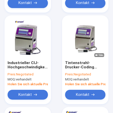
Kontakt
Kontakt
Industrieller CIJ-
Tintenstrahl-
Hochgeschwindigkeitstintenstrahl-
Drucker-Coding
Drucker
Solvent Ink-
Preis:
Negotiated
Preis:
Negotiated
Verfallsdatums-
MOQ:
verhandelt
MOQ:
verhandelt
Tintenstrahl-Drucker
CYCJET B6040
Holen Sie sich aktuelle Preis
Holen Sie sich aktuelle Preis
industrieller
Kontakt
Kontakt