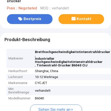
Drucker
Preis：Negotiated
MOQ：verhandelt
Bestpreis
Kontakt
Produkt-Beschreibung
Bretthochgeschwindigkeitstintenstrahldrucker
,
Markieren
Industrieller
Hochgeschwindigkeitstintenstrahldrucker
,
Tintenstrahl-Drucker B6040 CIJ
Herkunftsort
Shanghai, China
Lieferzeit
10-12 Werktage
Markenname
CYCJET
Min
verhandelt
Bestellmenge
Modellnummer
B6040
Sehen Sie mehr an