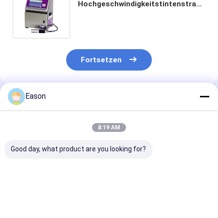
Hochgeschwindigkeitstintenstrahl-
Drucker
Fortsetzen
Eason
Empfohlene Produkte
8:19 AM
Good day, what product are you looking for?
Industrielle
Industrielle, online
15 mm Industri
Kleingedruckte CIJ-
betriebene CIJ-
Tintenstrahld
Tintenstrahldrucker
Batch-Coding-
Automatische