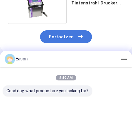
Tintenstrahl-Drucker
CYCJET B3020
Fortsetzen
Eason
Empfohlene Produkte
8:49 AM
Good day, what product are you looking for?
Industrielle
Industrielle, online
15 mm Industri
Kleingedruckte CIJ-
betriebene CIJ-
Tintenstrahld
Tintenstrahldrucker
Batch-Coding-
Automatische