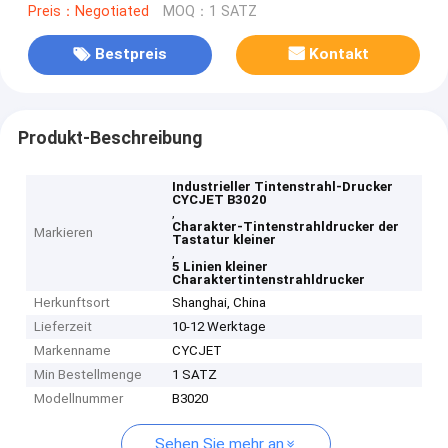
Preis：Negotiated
MOQ：1 SATZ
Bestpreis
Kontakt
Produkt-Beschreibung
Industrieller Tintenstrahl-Drucker
CYCJET B3020
,
Charakter-Tintenstrahldrucker der
Markieren
Tastatur kleiner
,
5 Linien kleiner
Charaktertintenstrahldrucker
Herkunftsort
Shanghai, China
Lieferzeit
10-12 Werktage
Markenname
CYCJET
Min Bestellmenge
1 SATZ
Modellnummer
B3020
Sehen Sie mehr an