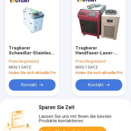
Tragbarer
Tragbarer
Schweißer-Stainless
Handfaser-Laser-
Steel Fiber-Laser-
Schweißer des sS-
Preis:
Negotiated
Preis:
Negotiated
Schweißer Laser-
Laser-Schweißgerät-
MOQ:
1 SATZ
MOQ:
1 SATZ
2000w
2000W
Holen Sie sich aktuelle Preis
Holen Sie sich aktuelle Preis
Kontakt
Kontakt
Sparen Sie Zeit
Lassen Sie uns mit Ihnen die besten
Produkte kontaktieren.