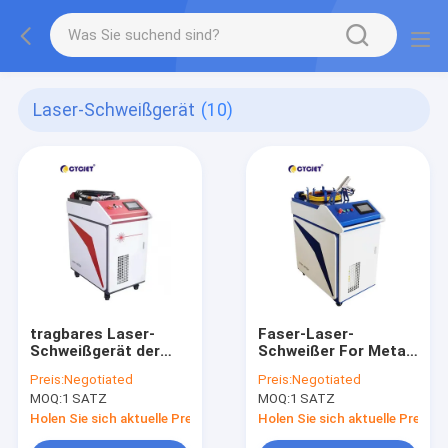
Laser-Schweißgerät
(10)
tragbares Laser-
Faser-Laser-
Schweißgerät der
Schweißer For Metal
Faser-1500W
Aluminum Lasers
Preis:
Negotiated
Preis:
Negotiated
Handschweißgerät-
MOQ:
1 SATZ
MOQ:
1 SATZ
1500w
Holen Sie sich aktuelle Preis
Holen Sie sich aktuelle Preis