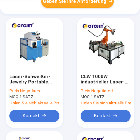
Geben Sie Ihre Anforderung
Laser-Schweißer-
CLW 1000W
Jewelry Portable
industrieller Laser-
Laser-Schweißer der
Schweißer-
Preis:
Negotiated
Preis:
Negotiated
Industrie-Hand-
Automatic Fiber
MOQ:
1 SATZ
MOQ:
1 SATZ
Faser-1000w
Laser-Schweißer
Holen Sie sich aktuelle Preis
Holen Sie sich aktuelle Preis
Kontakt
Kontakt