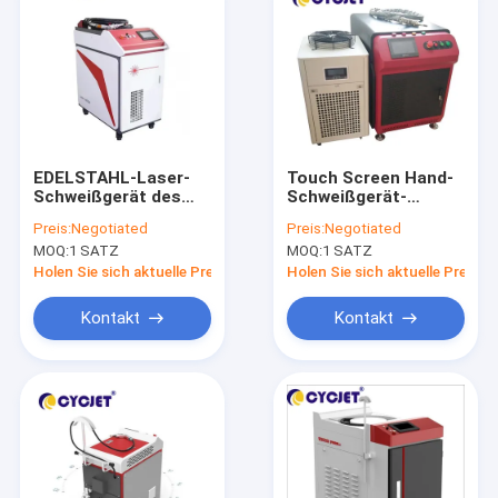
EDELSTAHL-Laser-
Touch Screen Hand-
Schweißgerät des
Schweißgerät-
Impuls-2000w Hand
Kohlenstoffstahl
Preis:
Negotiated
Preis:
Negotiated
Laser-1500W
MOQ:
1 SATZ
MOQ:
1 SATZ
Holen Sie sich aktuelle Preis
Holen Sie sich aktuelle Preis
Kontakt
Kontakt
Haus
Produkte
Über uns