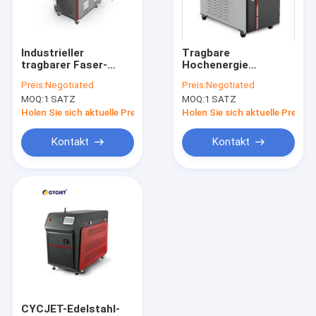
Fabrik-Ausflug
Qualitätskontrolle
Industrieller
Tragbare
tragbarer Faser-
Hochenergie
Treten Sie mit uns in Verbindung
Laser-Schweißer des
Schmuck-Faser-
Preis:
Negotiated
Preis:
Negotiated
Laser-Schweißgerät-
Laser-Schweißer-
MOQ:
1 SATZ
MOQ:
1 SATZ
1000W
Machine 500W
Fordern Sie ein Zitat
Holen Sie sich aktuelle Preis
Holen Sie sich aktuelle Preis
Kontakt
Kontakt
Handtintenstrahldrucker
Industrieller Tintenstrahl-Drucker
Laser-Markierungs-Maschine
Kodierungsund Markierungsmaschine
Tintenstrahldrucker der hohen Auflösung
CYCJET-Edelstahl-