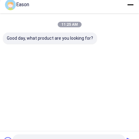
Fortsetzen
Drucker Consumables
Eason
11:25 AM
Unsere Kategorien
Good day, what product are you looking for?
Handtintenstrahldrucker
Industrieller
Laser-Markier
Tintenstrahl-
Maschine
Drucker
Startseite
Über uns
Kontakt
Desktop Site
Sitemap
Privacy Policy
Qualität
Handtintenstrahldrucker
China Fabrik.Copyright © 2026
SHANGHAI YUCHANG INDUSTRIAL CO., LIMITED. All Rights
Reserved.