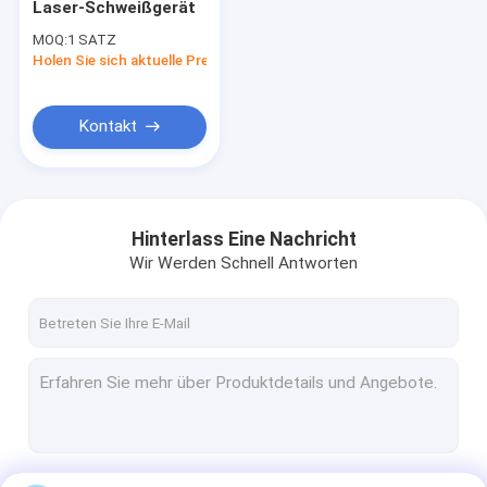
Laser-Schweißgerät
Thermischer Tintenstrahl-Drucker
MOQ:
1 SATZ
Holen Sie sich aktuelle Preis
Tragbarer Tintenstrahl-Drucker
Großer Charakter-Tintenstrahl-Drucker
Kontakt
Laser-Schweißgerät
Laser-Reinigungs-Maschine
Hinterlass Eine Nachricht
Laser-Schneide-Maschine
Wir Werden Schnell Antworten
Etikettiermaschine des Aufklebers
Personenrufgerät
Verpacken- der LebensmittelFörderband
Sichtprüfungs-Maschine