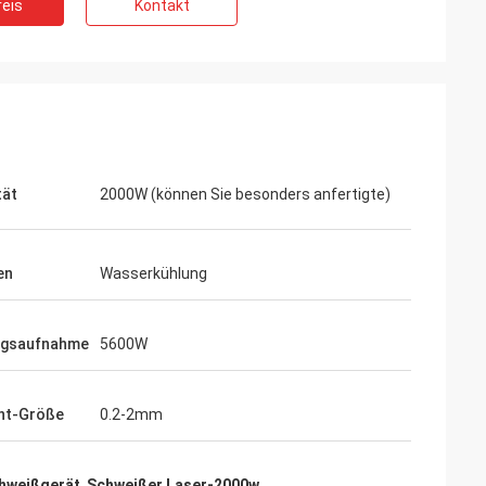
eis
Kontakt
tät
2000W (können Sie besonders anfertigte)
en
Wasserkühlung
ngsaufnahme
5600W
ht-Größe
0.2-2mm
hweißgerät
,
Schweißer Laser-2000w