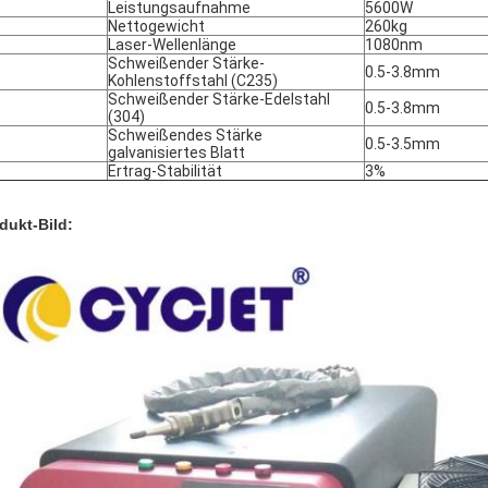
Leistungsaufnahme
5600W
Nettogewicht
260kg
Laser-Wellenlänge
1080nm
Schweißender Stärke-
0.5-3.8mm
Kohlenstoffstahl (C235)
Schweißender Stärke-Edelstahl
0.5-3.8mm
(304)
Schweißendes Stärke
0.5-3.5mm
galvanisiertes Blatt
Ertrag-Stabilität
3%
dukt-Bild: