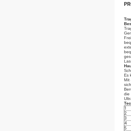
PR
Tra
Bes
Tra
Ger
Fre
beq
ext
beq
ges
Las
Hau
Sch
Es 
Mit
sich
Ber
die
Ult
Tec
1
2
3
4
5