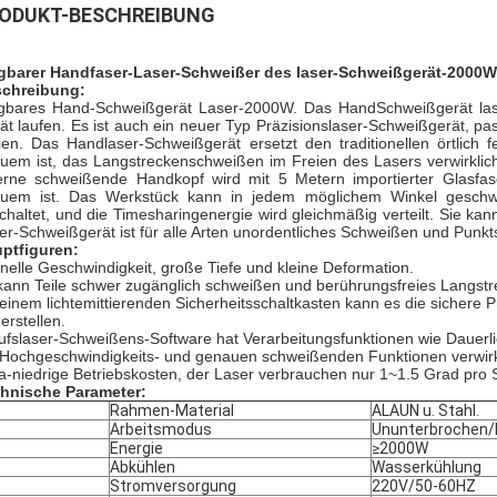
ODUKT-BESCHREIBUNG
gbarer Handfaser-Laser-Schweißer des laser-Schweißgerät-2000W
chreibung:
gbares Hand-Schweißgerät Laser-2000W. Das HandSchweißgerät laser
ät laufen. Es ist auch ein neuer Typ Präzisionslaser-Schweißgerät, p
ien. Das Handlaser-Schweißgerät ersetzt den traditionellen örtlich 
uem ist, das Langstreckenschweißen im Freien des Lasers verwirklic
erne schweißende Handkopf wird mit 5 Metern importierter Glasfase
uem ist. Das Werkstück kann in jedem möglichem Winkel geschwei
chaltet, und die Timesharingenergie wird gleichmäßig verteilt. Sie kan
er-Schweißgerät ist für alle Arten unordentliches Schweißen und Punk
ptfiguren:
nelle Geschwindigkeit, große Tiefe und kleine Deformation.
kann Teile schwer zugänglich schweißen und berührungsfreies Langstre
 einem lichtemittierenden Sicherheitsschaltkasten kann es die sicher
erstellen.
ufslaser-Schweißens-Software hat Verarbeitungsfunktionen wie Dauerlich
 Hochgeschwindigkeits- und genauen schweißenden Funktionen verwir
ra-niedrige Betriebskosten, der Laser verbrauchen nur 1~1.5 Grad pro 
hnische Parameter:
Rahmen-Material
ALAUN u. Stahl.
Arbeitsmodus
Ununterbrochen/
Energie
≥2000W
Abkühlen
Wasserkühlung
Stromversorgung
220V/50-60HZ