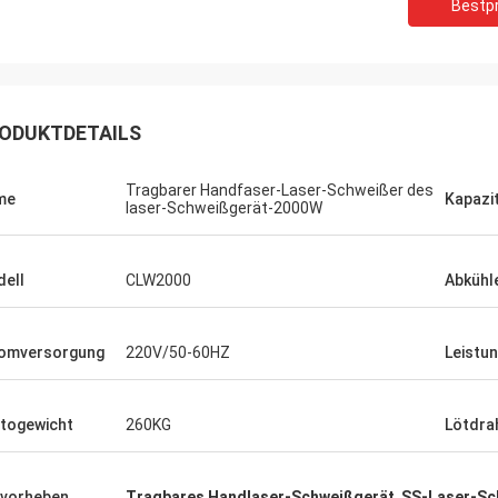
Bestpr
ODUKTDETAILS
Tragbarer Handfaser-Laser-Schweißer des
me
Kapazi
laser-Schweißgerät-2000W
ell
CLW2000
Abkühl
omversorgung
220V/50-60HZ
Leistu
togewicht
260KG
Lötdra
vorheben
Tragbares Handlaser-Schweißgerät
,
SS-Laser-Sc