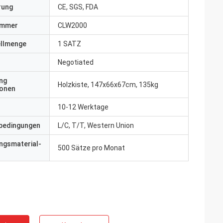
erung
CE, SGS, FDA
ummer
CLW2000
ellmenge
1 SATZ
Negotiated
ng
Holzkiste, 147x66x67cm, 135kg
ionen
10-12 Werktage
bedingungen
L/C, T/T, Western Union
ngsmaterial-
500 Sätze pro Monat