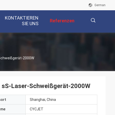
German
KONTAKTIEREN
Referenzen
SIE UNS
描
-Schweißgerät-2000W
述
s sS-Laser-Schweißgerät-2000W
sort
Shanghai, China
ame
CYCJET