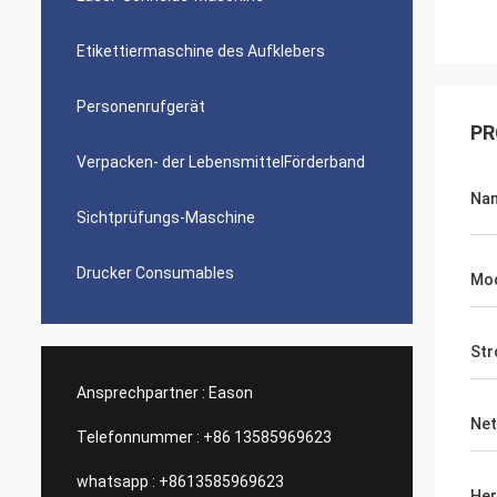
Etikettiermaschine des Aufklebers
Personenrufgerät
PR
Verpacken- der LebensmittelFörderband
Na
Sichtprüfungs-Maschine
Drucker Consumables
Mod
Str
Ansprechpartner :
Eason
Net
Telefonnummer :
+86 13585969623
whatsapp :
+8613585969623
Her