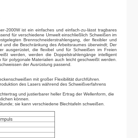
-2000W ist ein einfaches und einfach-zu-lässt tragbares
assend für verschiedene Umwelt einschließlich Schweißen im
festgelegten Brennschneiderstrahlengang, der flexibler und
ht und die Beschränkung des Arbeitsraumes überwindt; Der
r ausgerüstet, die flexibel und für Schweißen im Freien
ßt werden, werden die Doppelstrahlengänge intelligent
n für polygonale Materialien auch leicht geschweißt werden.
tschweissen der Ausrüstung passend.
ckenschweißen mit großer Flexibilität durchführen.
e Produktion des Lasers während des Schweißverfahrens
tertrag und justierbarer heller Ertrag der Wellenform, die
klichen können.
Stunde; sie kann verschiedene Blechtafeln schweißen.
Impuls