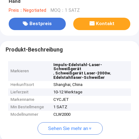
Hand
Preis：Negotiated
MOQ：1 SATZ
Bestpreis
Kontakt
Produkt-Beschreibung
Impuls-Edelstahl-Laser-
Schweißgerät
Markieren
,
,
Schweißgerät Laser-2000w
Edelstahllaser-Schweißer
Herkunftsort
Shanghai, China
Lieferzeit
10-12 Werktage
Markenname
CYCJET
Min Bestellmenge
1 SATZ
Modellnummer
CLW2000
Sehen Sie mehr an