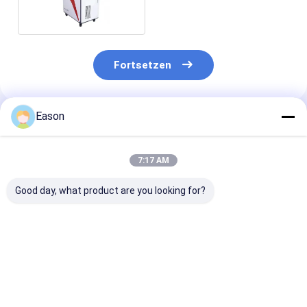
Fortsetzen
Eason
Empfohlene Produkte
7:17 AM
Good day, what product are you looking for?
CLW 1000W
Tragbarer
Laser-Schweiß
industrieller Laser-
Handfaser-Laser-
Jewelry Portab
Schweißer-
Schweißer des sS-
Laser-Schweiß
Automatic Fiber
Laser-
Industrie-Han
Laser-Schweißer
Schweißgerät-
Faser-1000w
Bestpreis
Bestpreis
Bestprei