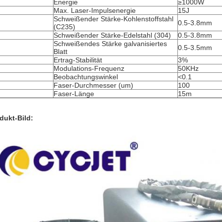
Energie
≥1000W
Max. Laser-Impulsenergie
15J
Schweißender Stärke-Kohlenstoffstahl
0.5-3.8mm
(C235)
Schweißender Stärke-Edelstahl (304)
0.5-3.8mm
Schweißendes Stärke galvanisiertes
0.5-3.5mm
Blatt
Ertrag-Stabilität
3%
Modulations-Frequenz
50KHz
Beobachtungswinkel
<0.1
Faser-Durchmesser (um)
100
Faser-Länge
15m
dukt-Bild: