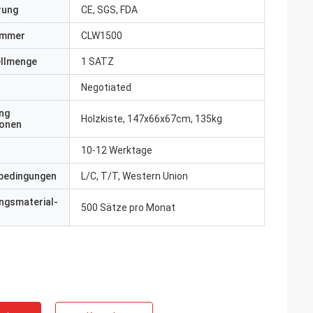
erung
CE, SGS, FDA
ummer
CLW1500
ellmenge
1 SATZ
Negotiated
ng
Holzkiste, 147x66x67cm, 135kg
ionen
10-12 Werktage
bedingungen
L/C, T/T, Western Union
ngsmaterial-
500 Sätze pro Monat