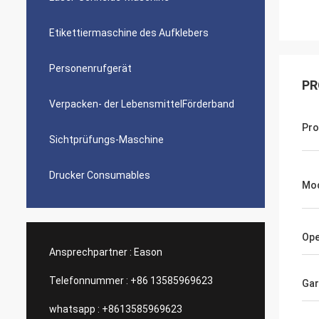
Etikettiermaschine des Aufklebers
Personenrufgerät
PR
Verpacken- der LebensmittelFörderband
Pr
Sichtprüfungs-Maschine
Drucker Consumables
Mod
Ope
Ansprechpartner :
Eason
Telefonnummer :
+86 13585969623
Gar
whatsapp :
+8613585969623