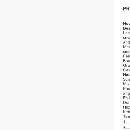
PR
Hoc
Bes
Las
sow
and
Met
sin
Fei
Bau
Gru
Gew
Hau
Sch
Mik
Pos
ang
Es 
Der
Hit
Kei
Tec
1
2