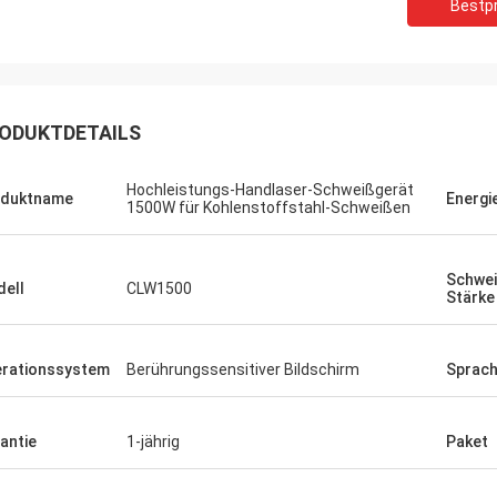
Bestpr
ODUKTDETAILS
Hochleistungs-Handlaser-Schweißgerät
oduktname
Energi
1500W für Kohlenstoffstahl-Schweißen
Schwe
ell
CLW1500
Stärke
rationssystem
Berührungssensitiver Bildschirm
Sprac
antie
1-jährig
Paket