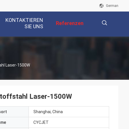
German
KONTAKTIEREN
Referenzen
SIE UNS
描
ahl Laser-1500W
述
toffstahl Laser-1500W
sort
Shanghai, China
ame
CYCJET