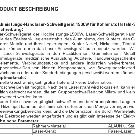
ODUKT-BESCHREIBUNG
hleistungs-Handlaser-Schweißgerät 1500W für Kohlenstoffstahl-
chreibung:
er-Schweißgerät der Hochleistungs-1500W. Laser-Schweißgerät kann
ie des Edelstahl-, legiertenstahls, des Aluminiums, des Kupfers, des G
erer Metalle und ihrer Legierungen. Kupfer-Nickel, Nickeltitan, Tita
alle können durch das Laser-Schweißgerät auch benutzt werden. Weg
d Laser-Schweißgeräte in den Plastikformen, Gummiformen, Metall
nmeßgeräte, medizinische Ausrüstung, Autoteile, Handwerksgeschenke
elemente, Verbindungsstücke und andere Industrien weitverbreite
ppenschweißen von kleinen Komponenten, wie Bewegungselektrode
ächshaus oder unter Sonderbedingungen geschweißt werden können
ptmerkmale:
nelle Geschwindigkeit, große Tiefe und kleine Deformation.
roschweißen ist möglich. Nach dem Laserstrahl wird fokussiert, kann ei
ition gebracht werden, die am Gruppenschweißen von Mikro- und klei
ewendet werden kann.
kann Teile schwer zugänglich schweißen und berührungsfreies Langstre
 Hitzeinput kann auf der minimalen erforderlichen Menge verringert we
zeeinwirkungsbereichs klein, und die Deformation, die durch Wärmeleitun
ne Elektroden werden angefordert und es gibt kein Interesse der Ele
hnische Parameter:
Rahmen-Material
ALAUN u. Stah
Laser-Gerät
Faser-Laser