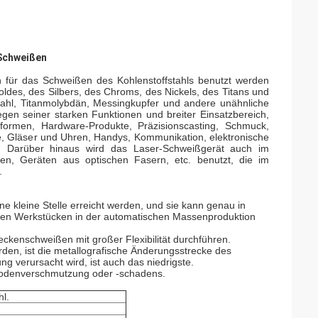
Schweißen
 für das Schweißen des Kohlenstoffstahls benutzt werden
oldes, des Silbers, des Chroms, des Nickels, des Titans und
nstahl, Titanmolybdän, Messingkupfer und andere unähnliche
en seiner starken Funktionen und breiter Einsatzbereich,
formen, Hardware-Produkte, Präzisionscasting, Schmuck,
, Gläser und Uhren, Handys, Kommunikation, elektronische
t. Darüber hinaus wird das Laser-Schweißgerät auch im
n, Geräten aus optischen Fasern, etc. benutzt, die im
.
ne kleine Stelle erreicht werden, und sie kann genau in
nen Werkstücken in der automatischen Massenproduktion
ckenschweißen mit großer Flexibilität durchführen.
rden, ist die metallografische Änderungsstrecke des
g verursacht wird, ist auch das niedrigste.
ktrodenverschmutzung oder -schadens.
l.