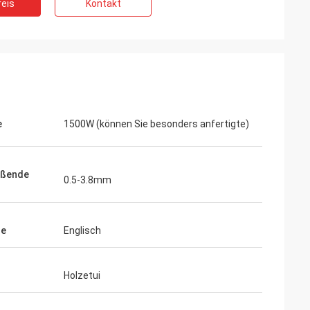
eis
Kontakt
e
1500W (können Sie besonders anfertigte)
ißende
0.5-3.8mm
he
Englisch
Holzetui