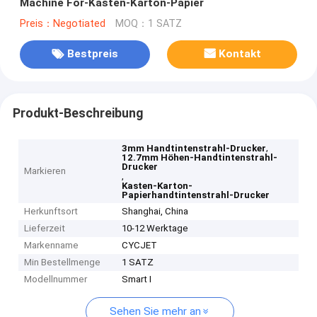
Machine For-Kasten-Karton-Papier
Preis：Negotiated
MOQ：1 SATZ
Bestpreis
Kontakt
Produkt-Beschreibung
,
3mm Handtintenstrahl-Drucker
12.7mm Höhen-Handtintenstrahl-
Drucker
Markieren
,
Kasten-Karton-
Papierhandtintenstrahl-Drucker
Herkunftsort
Shanghai, China
Lieferzeit
10-12 Werktage
Markenname
CYCJET
Min Bestellmenge
1 SATZ
Modellnummer
Smart I
Sehen Sie mehr an