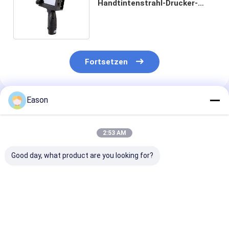
Handtintenstrahl-Drucker-
Coding Machine For-Kasten-
Karton-Papier
Fortsetzen
Eason
Empfohlene Produkte
2:53 AM
Good day, what product are you looking for?
Kompaktes Design
Unterstützung für
Kompakte Ultr
On-The-Go-Drucken
QR-Code, Barcode,
Langlebigkeit
Drahtlose
Logo-Druck Wireless
Portable Hand