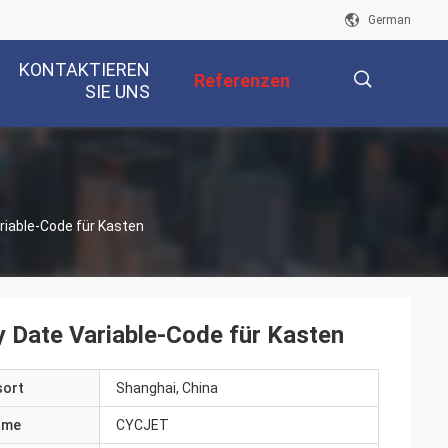
German
KONTAKTIEREN
Referenzen
SIE UNS
描
ariable-Code für Kasten
述
ry Date Variable-Code für Kasten
sort
Shanghai, China
ame
CYCJET