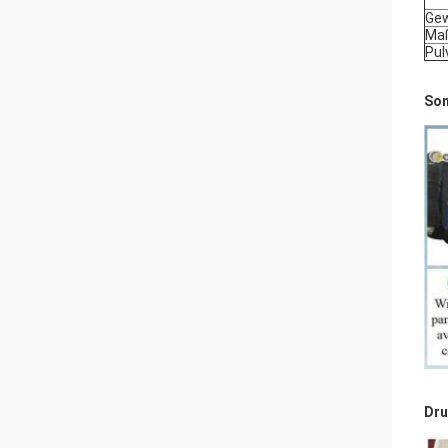
Gew
Maß
Pul
Son
Dru