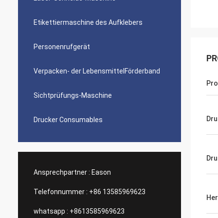
Etikettiermaschine des Aufklebers
Personenrufgerät
PR
Verpacken- der LebensmittelFörderband
Pr
Sichtprüfungs-Maschine
Dru
Drucker Consumables
Dru
Ansprechpartner :
Eason
Telefonnummer :
+86 13585969623
Her
whatsapp :
+8613585969623