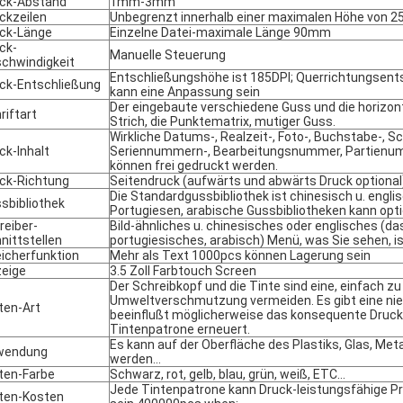
ck-Abstand
1mm-3mm
ckzeilen
Unbegrenzt innerhalb einer maximalen Höhe von 
ck-Länge
Einzelne Datei-maximale Länge 90mm
ck-
Manuelle Steuerung
chwindigkeit
Entschließungshöhe ist 185DPI; Querrichtungsent
ck-Entschließung
kann eine Anpassung sein
Der eingebaute verschiedene Guss und die horizon
riftart
Strich, die Punktematrix, mutiger Guss.
Wirkliche Datums-, Realzeit-, Foto-, Buchstabe-, S
ck-Inhalt
Seriennummern-, Bearbeitungsnummer, Partienu
können frei gedruckt werden.
ck-Richtung
Seitendruck (aufwärts und abwärts Druck optional
Die Standardgussbibliothek ist chinesisch u. engli
sbibliothek
Portugiesen, arabische Gussbibliotheken kann opti
reiber-
Bild-ähnliches u. chinesisches oder englisches (da
nittstellen
portugiesisches, arabisch) Menü, was Sie sehen, is
icherfunktion
Mehr als Text 1000pcs können Lagerung sein
eige
3.5 Zoll Farbtouch Screen
Der Schreibkopf und die Tinte sind eine, einfach z
Umweltverschmutzung vermeiden. Es gibt eine nie
ten-Art
beeinflußt möglicherweise das konsequente Druck
Tintenpatrone erneuert.
Es kann auf der Oberfläche des Plastiks, Glas, Metal
wendung
werden…
ten-Farbe
Schwarz, rot, gelb, blau, grün, weiß, ETC…
Jede Tintenpatrone kann Druck-leistungsfähige 
ten-Kosten