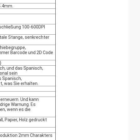
25.4mm.
schließung 100-600DPI
tale Stange, senkrechter
chiebegruppe,
mmer Barcode und 2D Code
)
sch, und das Spanisch,
onal sein
s Spanisch,
t, was Sie erhalten.
u erneuern. Und kann
drige Warnung. Es
en, wenn es die
l, Papier, Holz gedruckt
Produktion 2mm Charakters