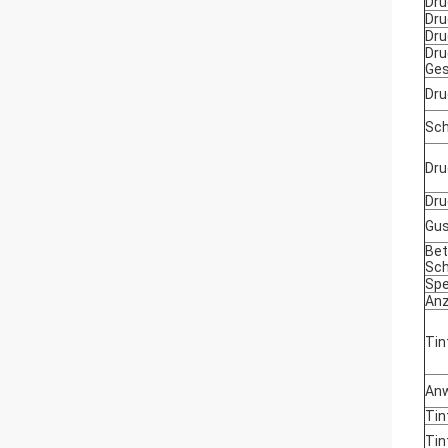
Dru
Dru
Dru
Dru
Ges
Dru
Sch
Dru
Dru
Gus
Bet
Sch
Spe
Anz
Tin
An
Tin
Tin