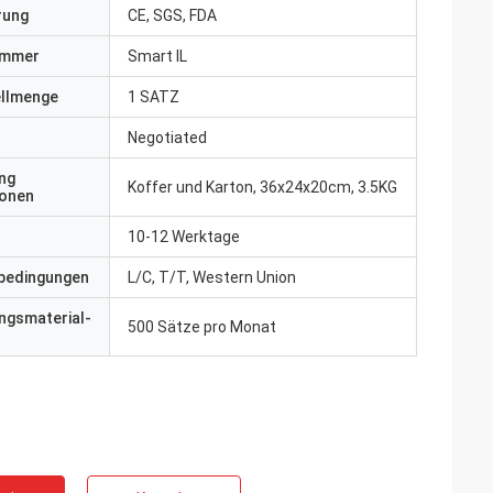
erung
CE, SGS, FDA
ummer
Smart IL
ellmenge
1 SATZ
Negotiated
ng
Koffer und Karton, 36x24x20cm, 3.5KG
ionen
10-12 Werktage
bedingungen
L/C, T/T, Western Union
ngsmaterial-
500 Sätze pro Monat