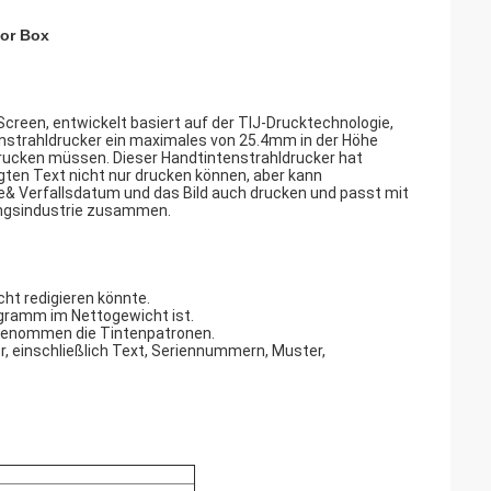
For Box
reen, entwickelt basiert auf der TIJ-Drucktechnologie,
enstrahldrucker ein maximales von 25.4mm in der Höhe
l drucken müssen. Dieser Handtintenstrahldrucker hat
gten Text nicht nur drucken können, aber kann
 Verfallsdatum und das Bild auch drucken und passt mit
ungsindustrie zusammen.
cht redigieren könnte.
logramm im Nettogewicht ist.
usgenommen die Tintenpatronen.
, einschließlich Text, Seriennummern, Muster,