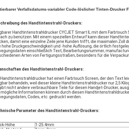
tierbarer Verfallsdatums-variabler Code-löslicher Tinten-Drucker 
chreibung des Handtintenstrahl-Druckers:
gbarer Handtintenstrahldrucker CYCJET Smart IL mit dem Farbtouch Sc
fach zu benützen. Mit einem speziellen Entwurf kann dieser Handtint
cken, damit eine einzelne Zeile jene Kunden trifft, die maximalen Zol
e hohe Druckgeschwindigkeit und -hohe Auflösung, die örtlich festgele
egungsdaten einschließlich Text, Bearbeitungsnummer, manufacture&
schiedenen Arten von Fertigungsstraßen, besonders für die Verpack
enschaften des Handtintenstrahl-Druckers:
 Handtintenstrahldrucker hat einen Farbtouch Screen, der den Text lei
gbar behandeln, weil dieser kleine Handtintenstrahldrucker nur 2,5 Ki
gibt nicht andere verbrauchbare Teile für diesen Handjet-Drucker, a
e mögliche Informationen können durch diesen Handtintenstrahldrucker
egungsdaten, Codes, etc. gedruckt werden.
hnische Parameter des Handtintenstrahl-Druckers:
ck-Höhe
1-25.4mm