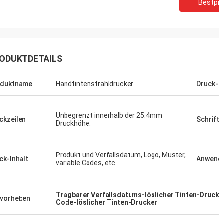
Bestpr
ODUKTDETAILS
oduktname
Handtintenstrahldrucker
Druck
Unbegrenzt innerhalb der 25.4mm
ckzeilen
Schrif
Druckhöhe.
Produkt und Verfallsdatum, Logo, Muster,
ck-Inhalt
Anwen
variable Codes, etc.
Tragbarer Verfallsdatums-löslicher Tinten-Druck
vorheben
Code-löslicher Tinten-Drucker