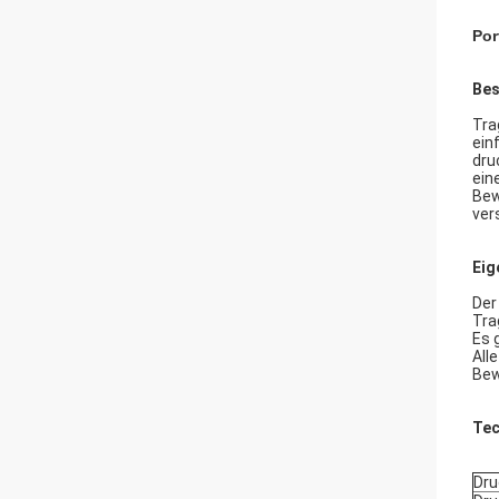
Por
Bes
Tra
ein
dru
ein
Bew
ver
Eig
Der
Tra
Es 
All
Bew
Tec
Dru