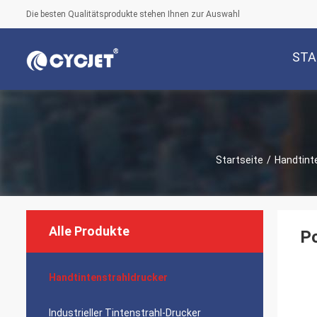
Die besten Qualitätsprodukte stehen Ihnen zur Auswahl
STA
Startseite
/
Handtint
Alle Produkte
Po
Handtintenstrahldrucker
Industrieller Tintenstrahl-Drucker