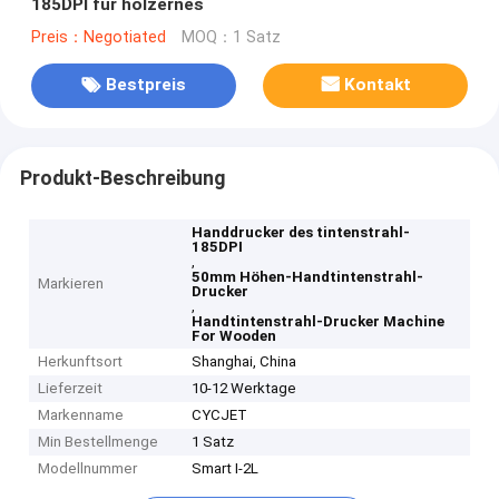
185DPI für hölzernes
Preis：Negotiated
MOQ：1 Satz
Bestpreis
Kontakt
Produkt-Beschreibung
Handdrucker des tintenstrahl-
185DPI
,
50mm Höhen-Handtintenstrahl-
Markieren
Drucker
,
Handtintenstrahl-Drucker Machine
For Wooden
Herkunftsort
Shanghai, China
Lieferzeit
10-12 Werktage
Markenname
CYCJET
Min Bestellmenge
1 Satz
Modellnummer
Smart I-2L