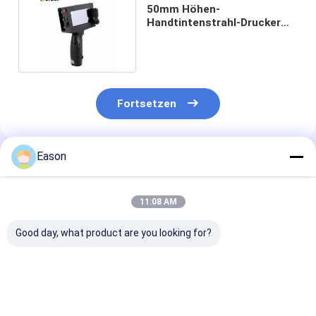
50mm Höhen-
Handtintenstrahl-Drucker
Machine 185DPI für
hölzernes
Fortsetzen
Eason
Empfohlene Produkte
11:08 AM
Good day, what product are you looking for?
Kompaktes Design
Unterstützung für
Kompakte Ultr
On-The-Go-Drucken
QR-Code, Barcode,
Langlebigkeit