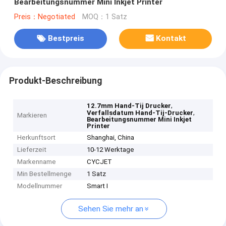
Bearbeitungsnummer Mini Inkjet Printer
Preis：Negotiated
MOQ：1 Satz
Bestpreis
Kontakt
Produkt-Beschreibung
,
12.7mm Hand-Tij Drucker
,
Verfallsdatum Hand-Tij-Drucker
Markieren
Bearbeitungsnummer Mini Inkjet
Printer
Herkunftsort
Shanghai, China
Lieferzeit
10-12 Werktage
Markenname
CYCJET
Min Bestellmenge
1 Satz
Modellnummer
Smart I
Sehen Sie mehr an