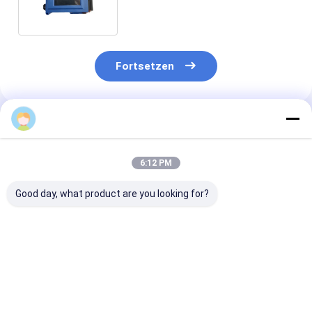
Inkjet Printer
Fortsetzen
Empfohlene Produkte
6:12 PM
Good day, what product are you looking for?
Kompaktes Design
Unterstützung für
Kompakte Ultr
On-The-Go-Drucken
QR-Code, Barcode,
Langlebigkeit
Drahtlose
Logo-Druck Wireless
Portable Hand
Verbindung
Mobile Handheld
Tinte Druck 30
Handheld Inkjet-
Inkjet Printer
300DPI Auflös
Bestpreis
Bestpreis
Bestprei