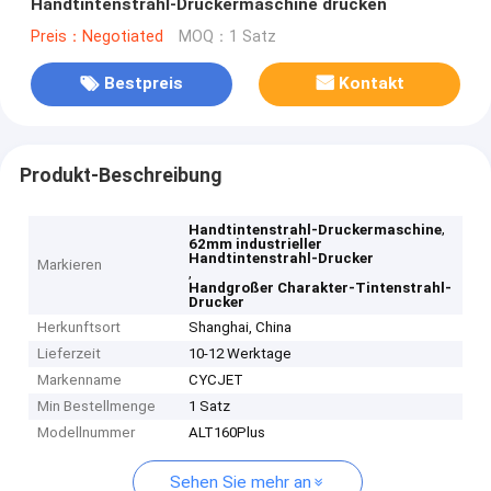
Handtintenstrahl-Druckermaschine drucken
Preis：Negotiated
MOQ：1 Satz
Bestpreis
Kontakt
Produkt-Beschreibung
,
Handtintenstrahl-Druckermaschine
62mm industrieller
Handtintenstrahl-Drucker
Markieren
,
Handgroßer Charakter-Tintenstrahl-
Drucker
Herkunftsort
Shanghai, China
Lieferzeit
10-12 Werktage
Markenname
CYCJET
Min Bestellmenge
1 Satz
Modellnummer
ALT160Plus
Sehen Sie mehr an