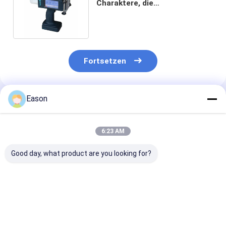
Charaktere, die
Handtintenstrahl-
Druckermaschine drucken
Fortsetzen
Eason
Empfohlene Produkte
6:23 AM
Good day, what product are you looking for?
Kompaktes Design
Unterstützung für
Kompakte Ultr
On-The-Go-Drucken
QR-Code, Barcode,
Langlebigkeit
Drahtlose
Logo-Druck Wireless
Portable Hand