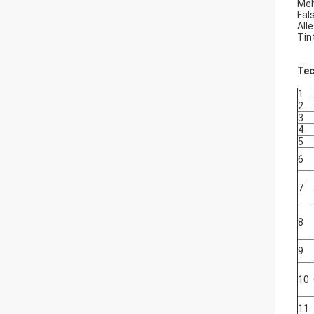
Meh
Fäl
All
Tin
Tec
1
2
3
4
5
6
7
8
9
10
11