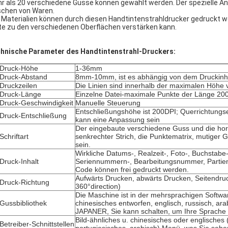
r als 20 verschiedene Güsse können gewählt werden. Der spezielle An
schen von Waren.
e Materialien können durch diesen Handtintenstrahldrucker gedruckt w
te zu den verschiedenen Oberflächen verstärken kann.
hnische Parameter des Handtintenstrahl-Druckers:
Druck-Höhe
1-36mm
Druck-Abstand
8mm-10mm, ist es abhängig von dem Druckinhal
Druckzeilen
Die Linien sind innerhalb der maximalen Höhe
Druck-Länge
Einzelne Datei-maximale Punkte der Länge 20
Druck-Geschwindigkeit
Manuelle Steuerung
Entschließungshöhe ist 200DPI; Querrichtung
Druck-Entschließung
kann eine Anpassung sein
Der eingebaute verschiedene Guss und die hor
Schriftart
senkrechter Strich, die Punktematrix, mutiger
sein.
Wirkliche Datums-, Realzeit-, Foto-, Buchstabe
Druck-Inhalt
Seriennummern-, Bearbeitungsnummer, Parti
Code können frei gedruckt werden.
Aufwärts Drucken, abwärts Drucken, Seitendru
Druck-Richtung
360°direction)
Die Maschine ist in der mehrsprachigen Softwar
Gussbibliothek
chinesisches entworfen, englisch, russisch, ara
JAPANER, Sie kann schalten, um Ihre Sprache 
Bild-ähnliches u. chinesisches oder englisches
Betreiber-Schnittstellen