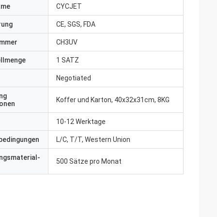
ame
CYCJET
erung
CE, SGS, FDA
ummer
CH3UV
ellmenge
1 SATZ
Negotiated
ng
Koffer und Karton, 40x32x31cm, 8KG
ionen
10-12 Werktage
bedingungen
L/C, T/T, Western Union
ngsmaterial-
500 Sätze pro Monat