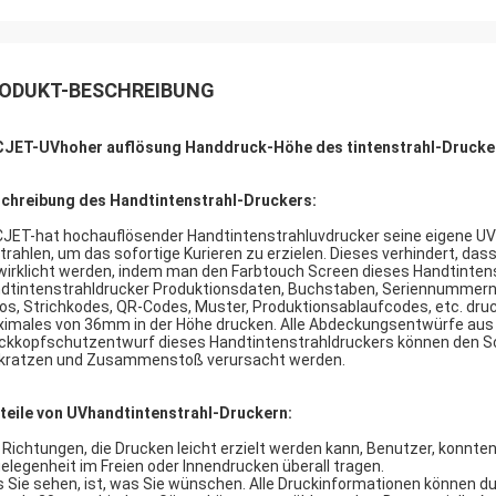
ODUKT-BESCHREIBUNG
JET-UVhoher auflösung Handdruck-Höhe des tintenstrahl-Druck
chreibung des Handtintenstrahl-Druckers:
JET-hat hochauflösender Handtintenstrahluvdrucker seine eigene UV
trahlen, um das sofortige Kurieren zu erzielen. Dieses verhindert, dass
wirklicht werden, indem man den Farbtouch Screen dieses Handtinte
dtintenstrahldrucker Produktionsdaten, Buchstaben, Seriennummern n
os, Strichkodes, QR-Codes, Muster, Produktionsablaufcodes, etc. dru
imales von 36mm in der Höhe drucken. Alle Abdeckungsentwürfe aus ro
ckkopfschutzentwurf dieses Handtintenstrahldruckers können den Sch
kratzen und Zusammenstoß verursacht werden.
teile von UVhandtintenstrahl-Druckern:
e Richtungen, die Drucken leicht erzielt werden kann, Benutzer, konnte
elegenheit im Freien oder Innendrucken überall tragen.
 Sie sehen, ist, was Sie wünschen. Alle Druckinformationen können du