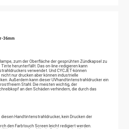
er-36mm
lampe, zum der Oberfläche der gesprühten Zündkapsel zu
 Tinte herunterfällt. Das on-line-redigieren kann
nstrahldruckers verwendet. Und CYCJET-können
icht nur drucken aber können industrielle
cken. Außerdem kann dieser UVhandtintenstrahldrucker ein
stfreiem Stahl. Die meisten wichtig, der
reibkopf an den Schäden verhindern, die durch das
n diesen Handtintenstrahldrucker, kein Drucken der
rch den Farbtouch Screen leicht redigiert werden.