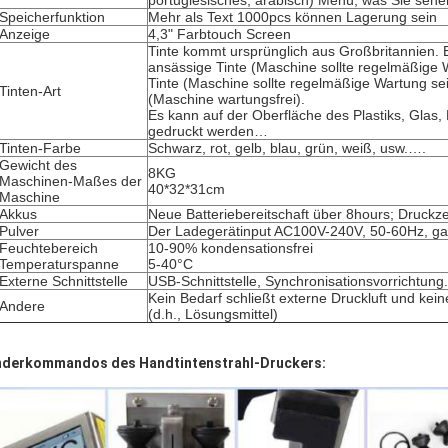
portugiesisches, arabisch) Menü, was Sie sehen,
Speicherfunktion
Mehr als Text 1000pcs können Lagerung sein
Anzeige
4,3" Farbtouch Screen
Tinte kommt ursprünglich aus Großbritannien. E
ansässige Tinte (Maschine sollte regelmäßige 
Tinte (Maschine sollte regelmäßige Wartung sei
Tinten-Art
(Maschine wartungsfrei).
Es kann auf der Oberfläche des Plastiks, Glas, 
gedruckt werden…
Tinten-Farbe
Schwarz, rot, gelb, blau, grün, weiß, usw.….
Gewicht des
8KG
Maschinen-Maßes der
40*32*31cm
Maschine
Akkus
Neue Batteriebereitschaft über 8hours; Druckze
Pulver
Der Ladegerätinput AC100V-240V, 50-60Hz, g
Feuchtebereich
10-90% kondensationsfrei
Temperaturspanne
5-40°C
Externe Schnittstelle
USB-Schnittstelle, Synchronisationsvorrichtung.
Kein Bedarf schließt externe Druckluft und ke
Andere
(d.h., Lösungsmittel)
derkommandos des Handtintenstrahl-Druckers: