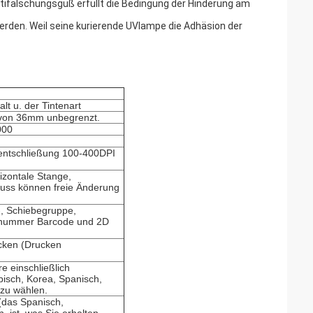
tifälschungsguß erfüllt die Bedingung der Hinderung am
erden. Weil seine kurierende UVlampe die Adhäsion der
t u. der Tintenart
 von 36mm unbegrenzt.
000
sentschließung 100-400DPI
izontale Stange,
 Guss können freie Änderung
-, Schiebegruppe,
enummer Barcode und 2D
cken (Drucken
e einschließlich
bisch, Korea, Spanisch,
zu wählen.
 (das Spanisch,