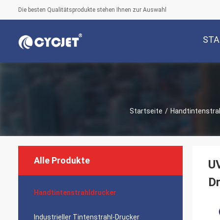
Die besten Qualitätsprodukte stehen Ihnen zur Auswahl
STA
Startseite
/
Handtintenstra
Alle Produkte
UV
D
Handtintenstrahldrucker
Industrieller Tintenstrahl-Drucker