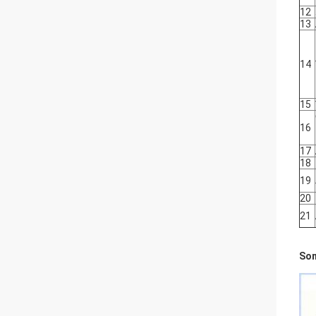
12
13
14
15
16
17
18
19
20
21
Son