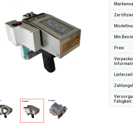
Markenn
Zertifizi
Modelln
Min Best
Preis
Verpacku
Informat
Lieferzeit
Zahlungs
Versorgu
Fähigkeit