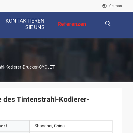
German
KONTAKTIEREN
Referenzen
SIE UNS
描
ahl-Kodierer-Drucker-CYCJET
述
des Tintenstrahl-Kodierer-
sort
Shanghai, China