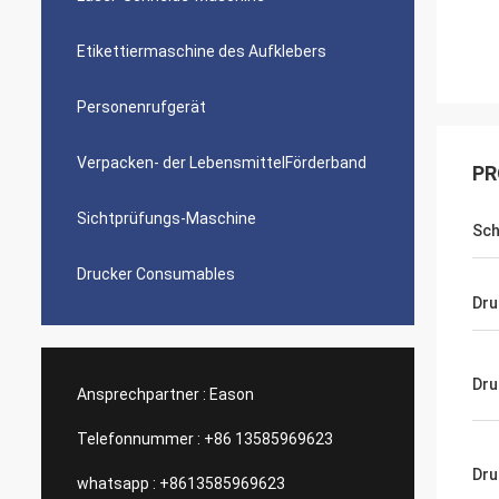
Etikettiermaschine des Aufklebers
Personenrufgerät
Verpacken- der LebensmittelFörderband
PR
Sichtprüfungs-Maschine
Sch
Drucker Consumables
Dru
Dru
Ansprechpartner :
Eason
Telefonnummer :
+86 13585969623
Dru
whatsapp :
+8613585969623