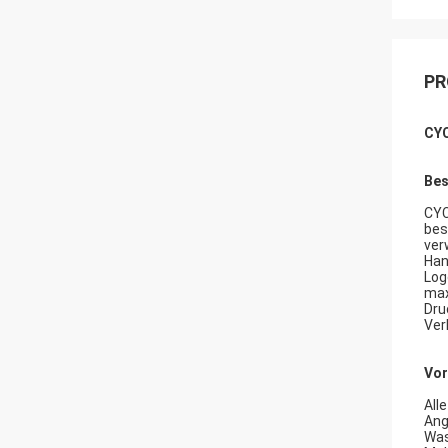
PR
CYC
Bes
CYC
bes
ver
Han
Log
max
Dru
Ver
Vor
All
Ang
Was