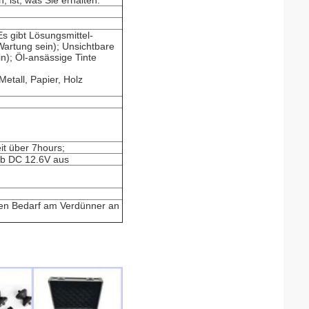
 ist, was Sie erhalten.
s gibt Lösungsmittel-
Wartung sein); Unsichtbare
n); Öl-ansässige Tinte
Metall, Papier, Holz
it über 7hours;
ab DC 12.6V aus
inen Bedarf am Verdünner an