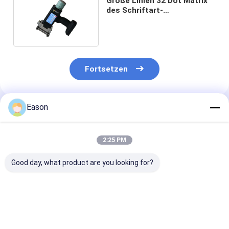
Große Linien 32 Dot Matrix
des Schriftart-
Handtintenstrahl-Drucker-4
Fortsetzen
Eason
Empfohlene Produkte
2:25 PM
Good day, what product are you looking for?
Kompaktes Design
Unterstützung für
Kompakte Ultr
On-The-Go-Drucken
QR-Code, Barcode,
Langlebigkeit