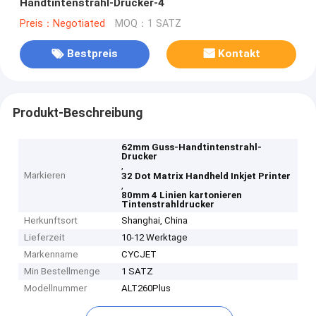
Handtintenstrahl-Drucker-4
Preis：Negotiated
MOQ：1 SATZ
Bestpreis
Kontakt
Produkt-Beschreibung
62mm Guss-Handtintenstrahl-
Drucker
,
Markieren
32 Dot Matrix Handheld Inkjet Printer
,
80mm 4 Linien kartonieren
Tintenstrahldrucker
Herkunftsort
Shanghai, China
Lieferzeit
10-12 Werktage
Markenname
CYCJET
Min Bestellmenge
1 SATZ
Modellnummer
ALT260Plus