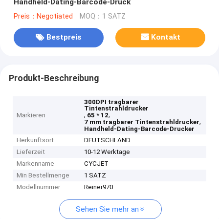
Handheld-Dating-Barcode-Druck
Preis：Negotiated
MOQ：1 SATZ
Bestpreis
Kontakt
Produkt-Beschreibung
300DPI tragbarer
Tintenstrahldrucker
,
,
Markieren
65 * 12
,
7 mm tragbarer Tintenstrahldrucker
Handheld-Dating-Barcode-Drucker
Herkunftsort
DEUTSCHLAND
Lieferzeit
10-12 Werktage
Markenname
CYCJET
Min Bestellmenge
1 SATZ
Modellnummer
Reiner970
Sehen Sie mehr an