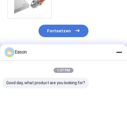
Handheld-Dating-Barcode-
Druck
Fortsetzen
Eason
Empfohlene Produkte
1:37 PM
Good day, what product are you looking for?
TINTENSTRAHL-
ALT390HP-L TIJ
Großer Charak
Code-Drucker-Date
tragbare
tragbarer on-l
Metal Expiry-
Tischplattentintenstrahl-
Tintenstrahl-
Datums-
Drucker-For Beer
Drucker ALT2