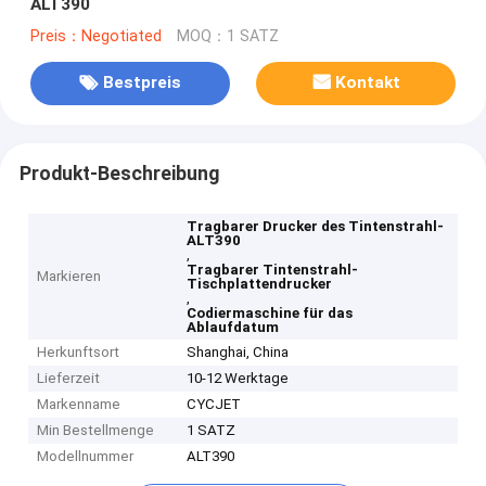
ALT390
Preis：Negotiated
MOQ：1 SATZ
Bestpreis
Kontakt
Produkt-Beschreibung
Tragbarer Drucker des Tintenstrahl-
ALT390
,
Tragbarer Tintenstrahl-
Markieren
Tischplattendrucker
,
Codiermaschine für das
Ablaufdatum
Herkunftsort
Shanghai, China
Lieferzeit
10-12 Werktage
Markenname
CYCJET
Min Bestellmenge
1 SATZ
Modellnummer
ALT390