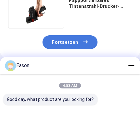
Pappportierbares
Tintenstrahl-Drucker-
Handqr code-Drucken
Fortsetzen
Eason
Empfohlene Produkte
4:53 AM
Good day, what product are you looking for?
TINTENSTRAHL-
ALT390HP-L TIJ
Großer Charak
Code-Drucker-Date
tragbare
tragbarer on-l