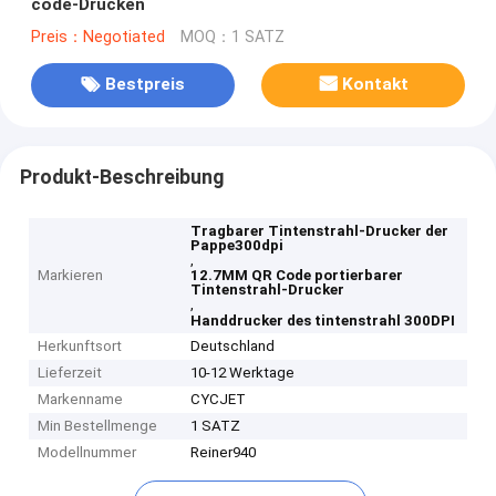
code-Drucken
Preis：Negotiated
MOQ：1 SATZ
Bestpreis
Kontakt
Produkt-Beschreibung
Tragbarer Tintenstrahl-Drucker der
Pappe300dpi
,
Markieren
12.7MM QR Code portierbarer
Tintenstrahl-Drucker
,
Handdrucker des tintenstrahl 300DPI
Herkunftsort
Deutschland
Lieferzeit
10-12 Werktage
Markenname
CYCJET
Min Bestellmenge
1 SATZ
Modellnummer
Reiner940