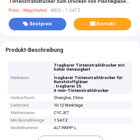
Tintenstrahldrucker zum Drucken von Plastikgläsern
mit hoher Genauigkeit
Preis：Negotiated
MOQ：1 SATZ
Bestpreis
Kontakt
Produkt-Beschreibung
Tragbarer Tintenstrahldrucker mit
hoher Genauigkeit
,
Markieren
tragbarer Tintenstrahldrucker für
Kunststoffgläser
,
,
tragbarer 25
4-mm-Tintenstrahldrucker
Herkunftsort
Shanghai, China
Lieferzeit
10-12 Werktage
Markenname
CYCJET
Min Bestellmenge
1 SATZ
Modellnummer
ALT390HP-L