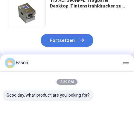
TIJ ALT390HP-L Tragbarer
Desktop-Tintenstrahldrucker zum
Drucken von Plastikgläsern mit
hoher Genauigkeit
Fortsetzen
Eason
Empfohlene Produkte
2:39 PM
Good day, what product are you looking for?
TINTENSTRAHL-
ALT390HP-L TIJ
Großer Charak
Code-Drucker-Date
tragbare
tragbarer on-l