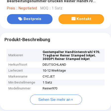
Bearbeitungsnummer-Drucken Reiner Hand970
gestempeltes
Preis：Negotiated
MOQ：1 Satz
Bestpreis
Kontakt
Produkt-Beschreibung
,
Gestempelter Handtintenstrahl 970
Markieren
,
Tragbarer Reiner Stamped Inkjet
300DPI Reiner Stamped Inkjet
Herkunftsort
DEUTSCHLAND
Lieferzeit
10-12 Werktage
Markenname
CYCJET
Min Bestellmenge
1 Satz
Modellnummer
Reiner970
Sehen Sie mehr an