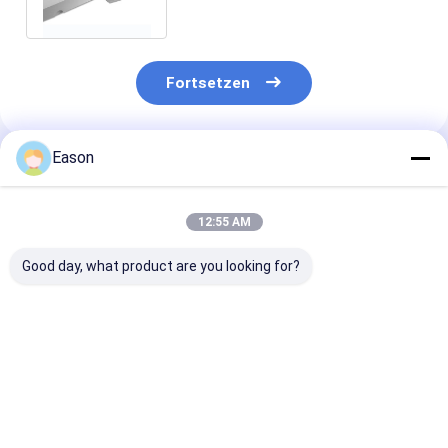
Fortsetzen
Eason
Empfohlene Produkte
12:55 AM
Good day, what product are you looking for?
TINTENSTRAHL-
ALT390HP-L TIJ
Großer Charak
Code-Drucker-Date
tragbare
tragbarer on-l
Metal Expiry-
Tischplattentintenstrahl-
Tintenstrahl-
Datums-
Drucker-For Beer
Drucker ALT2
Druckmaschine
Cans-Datums-Reihe,
für Papiertüt
Bestpreis
Bestpreis
Bestprei
300DPI CYCJET 940
die 25.4mm druckt
180dpi