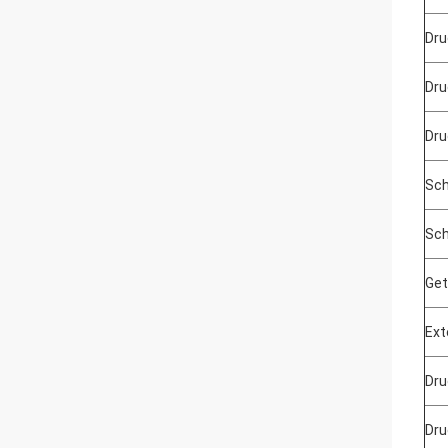
Dru
Dru
Dru
Sch
Sch
Get
Ext
Dru
Dru