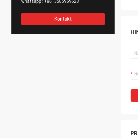
whatsapp :
+8613585969623
Kontakt
HI
PR