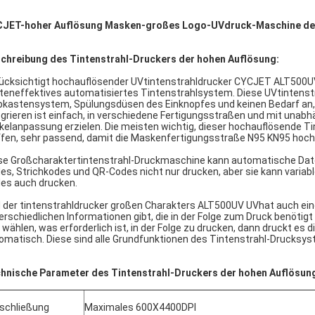
JET-hoher Auflösung Masken-großes Logo-UVdruck-Maschine des
chreibung des Tintenstrahl-Druckers der hohen Auflösung:
ücksichtigt hochauflösender UVtintenstrahldrucker CYCJET ALT500UV d
teneffektives automatisiertes Tintenstrahlsystem. Diese UVtintens
bkastensystem, Spülungsdüsen des Einknopfes und keinen Bedarf an
egrieren ist einfach, in verschiedene Fertigungsstraßen und mit unab
kelanpassung erzielen. Die meisten wichtig, dieser hochauflösende T
ffen, sehr passend, damit die Maskenfertigungsstraße N95 KN95 hoch
se Großcharaktertintenstrahl-Druckmaschine kann automatische Date
es, Strichkodes und QR-Codes nicht nur drucken, aber sie kann variable
es auch drucken.
 der tintenstrahldrucker großen Charakters ALT500UV UVhat auch eine 
erschiedlichen Informationen gibt, die in der Folge zum Druck benöti
 wählen, was erforderlich ist, in der Folge zu drucken, dann druckt es 
omatisch. Diese sind alle Grundfunktionen des Tintenstrahl-Drucksys
hnische Parameter des Tintenstrahl-Druckers der hohen Auflösun
schließung
Maximales 600X4400DPI