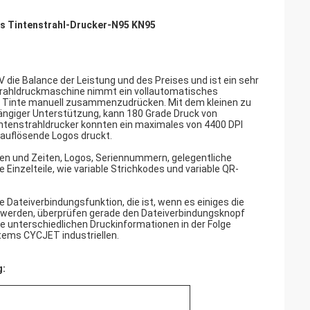
 Tintenstrahl-Drucker-N95 KN95
ie Balance der Leistung und des Preises und ist ein sehr
trahldruckmaschine nimmt ein vollautomatisches
, Tinte manuell zusammenzudrücken. Mit dem kleinen zu
hängiger Unterstützung, kann 180 Grade Druck von
intenstrahldrucker konnten ein maximales von 4400 DPI
auflösende Logos druckt.
n und Zeiten, Logos, Seriennummern, gelegentliche
 Einzelteile, wie variable Strichkodes und variable QR-
Dateiverbindungsfunktion, die ist, wenn es einiges die
gt werden, überprüfen gerade den Dateiverbindungsknopf
die unterschiedlichen Druckinformationen in der Folge
tems CYCJET industriellen.
g: