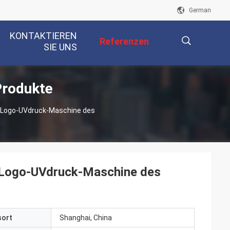
German
KONTAKTIEREN
Referenzen
SIE UNS
Produkte
描
 Logo-UVdruck-Maschine des
述
 Logo-UVdruck-Maschine des
sort
Shanghai, China