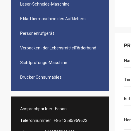
Laser-Schneide-Maschine
Etikettiermaschine des Aufklebers
Personenrufgerät
PR
Verpacken- der LebensmittelFörderband
Na
Sichtprüfungs-Maschine
Drucker Consumables
Tin
Ent
Ansprechpartner :
Eason
Her
Telefonnummer :
+86 13585969623