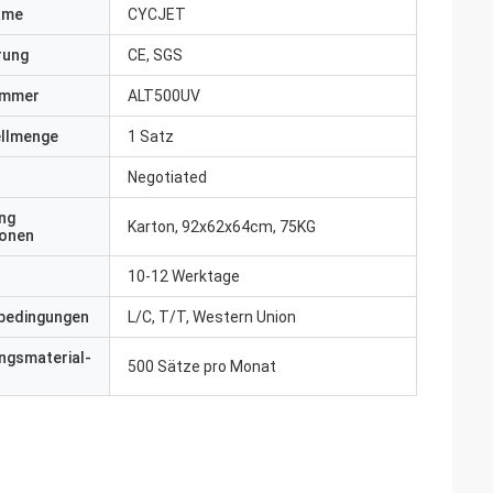
ame
CYCJET
erung
CE, SGS
ummer
ALT500UV
ellmenge
1 Satz
Negotiated
ng
Karton, 92x62x64cm, 75KG
ionen
10-12 Werktage
bedingungen
L/C, T/T, Western Union
ngsmaterial-
500 Sätze pro Monat