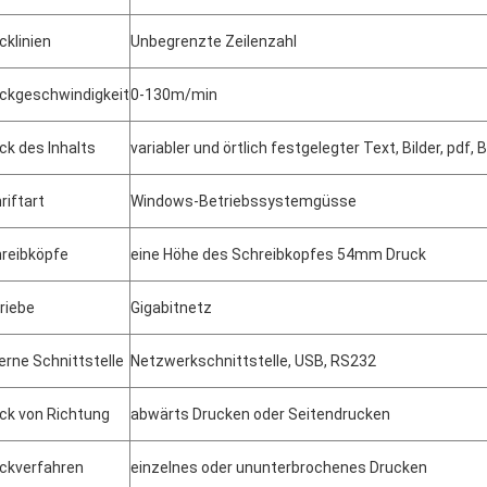
cklinien
Unbegrenzte Zeilenzahl
ckgeschwindigkeit
0-130m/min
ck des Inhalts
variabler und örtlich festgelegter Text, Bilder, pd
riftart
Windows-Betriebssystemgüsse
reibköpfe
eine Höhe des Schreibkopfes 54mm Druck
riebe
Gigabitnetz
erne Schnittstelle
Netzwerkschnittstelle, USB, RS232
ck von Richtung
abwärts Drucken oder Seitendrucken
ckverfahren
einzelnes oder ununterbrochenes Drucken