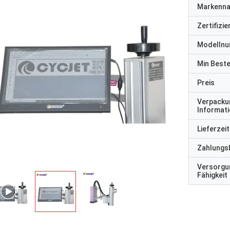
Markenn
Zertifizi
Modelln
Min Best
Preis
Verpacku
Informat
Lieferzeit
Zahlungs
Versorgu
Fähigkeit