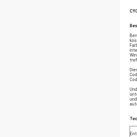
CYC
Bes
Ber
kos
Far
int
Win
tre
Die
Cod
Cod
Und
unt
und
aut
Tec
Ent