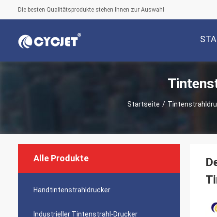
Die besten Qualitätsprodukte stehen Ihnen zur Auswahl
STA
Tintens
Startseite
/
Tintenstrahldru
Alle Produkte
D
Ti
Handtintenstrahldrucker
Industrieller Tintenstrahl-Drucker