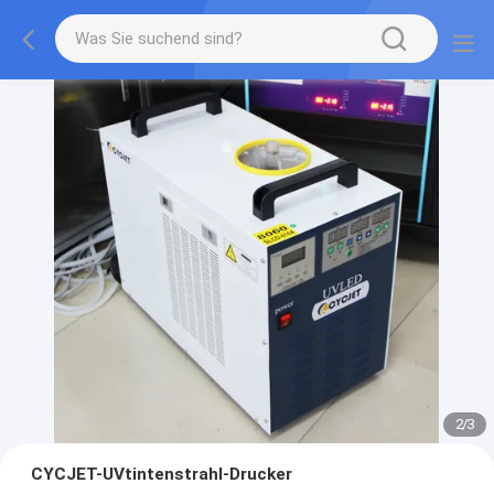
2
/
3
CYCJET-UVtintenstrahl-Drucker