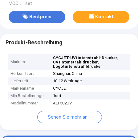
MOQ：1set
Bestpreis
Kontakt
Produkt-Beschreibung
,
CYCJET-UVtintenstrahl-Drucker
Markieren
,
UVtintenstrahldrucker
Logotintenstrahldrucker
Herkunftsort
Shanghai, China
Lieferzeit
10-12 Werktage
Markenname
CYCJET
Min Bestellmenge
1set
Modellnummer
ALT502UV
Sehen Sie mehr an