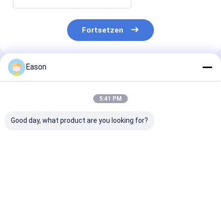
Fortsetzen
Eason
Empfohlene Produkte
5:41 PM
Good day, what product are you looking for?
Aluminiumtintenstrahl-
Karton-Karton-
Baupapier-Dru
Drucker-Large
Tintenstrahldrucker
mit hoher Auf
Format Info-
mit hoher Auflösung
71,8 mm Logo
Druckmaschine der
QR-Code Barcode
Druckmaschin
blatt-hohen
Druck
Bestpreis
Bestpreis
Bestprei
Auflösung