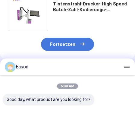
Tintenstrahl-Drucker-High Speed
Batch-Zahl-Kodierungs-
Maschine der PVC-Karten-hohen
Auflösung
Fortsetzen
Eason
Empfohlene Produkte
6:00 AM
Good day, what product are you looking for?
Aluminiumtintenstrahl-
Karton-Karton-
Baupapier-Dru
Drucker-Large
Tintenstrahldrucker
mit hoher Auf