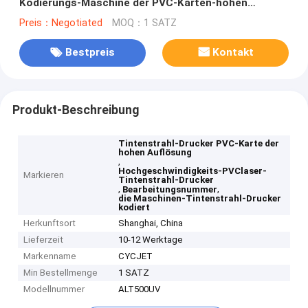
Kodierungs-Maschine der PVC-Karten-hohen
Auflösung
Preis：Negotiated
MOQ：1 SATZ
Bestpreis
Kontakt
Produkt-Beschreibung
Tintenstrahl-Drucker PVC-Karte der
hohen Auflösung
,
Hochgeschwindigkeits-PVClaser-
Markieren
Tintenstrahl-Drucker
,
,
Bearbeitungsnummer
die Maschinen-Tintenstrahl-Drucker
kodiert
Herkunftsort
Shanghai, China
Lieferzeit
10-12 Werktage
Markenname
CYCJET
Min Bestellmenge
1 SATZ
Modellnummer
ALT500UV