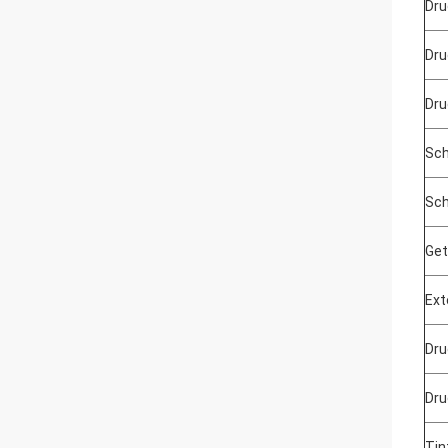
Dru
Dru
Dru
Sch
Sch
Get
Ext
Dru
Dru
Tin