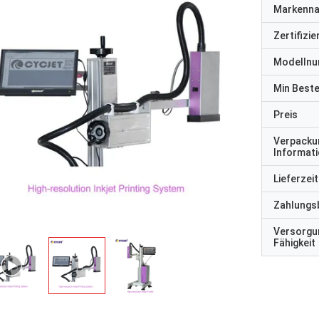
Markenn
Zertifizi
Modelln
Min Best
Preis
Verpacku
Informat
Lieferzeit
Zahlungs
Versorgu
Fähigkeit