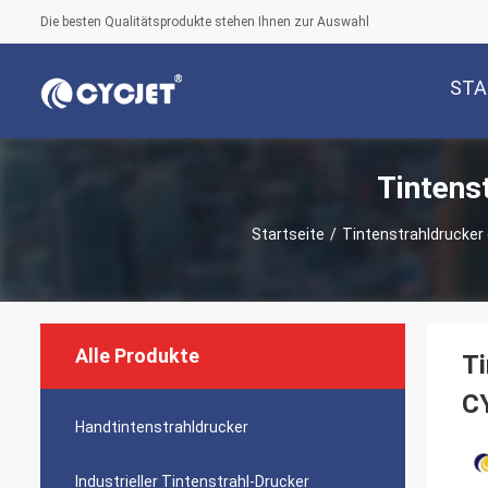
Die besten Qualitätsprodukte stehen Ihnen zur Auswahl
STA
Tintens
Startseite
/
Tintenstrahldrucker
Alle Produkte
Ti
C
Handtintenstrahldrucker
Industrieller Tintenstrahl-Drucker