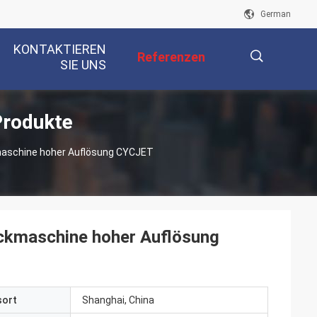
German
KONTAKTIEREN
Referenzen
SIE UNS
Produkte
描
kmaschine hoher Auflösung CYCJET
述
uckmaschine hoher Auflösung
sort
Shanghai, China