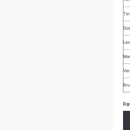
Tin
Düs
Lei
Mas
Ver
Br
Eig