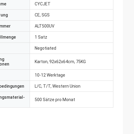
ame
CYCJET
erung
CE, SGS
ummer
ALT500UV
ellmenge
1 Satz
Negotiated
ng
Karton, 92x62x64cm, 75KG
ionen
10-12 Werktage
bedingungen
L/C, T/T, Western Union
ngsmaterial-
500 Sätze pro Monat