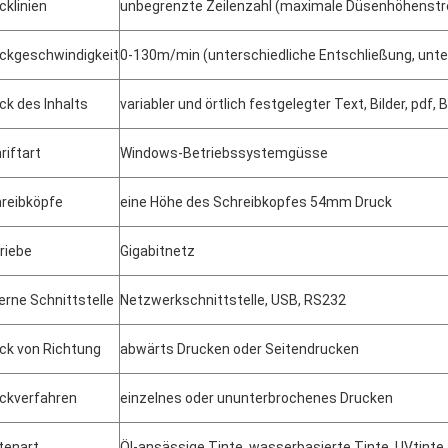
cklinien
unbegrenzte Zeilenzahl (maximale Düsenhöhenstreck
ckgeschwindigkeit
0-130m/min (unterschiedliche Entschließung, unte
ck des Inhalts
variabler und örtlich festgelegter Text, Bilder, pd
riftart
Windows-Betriebssystemgüsse
reibköpfe
eine Höhe des Schreibkopfes 54mm Druck
riebe
Gigabitnetz
erne Schnittstelle
Netzwerkschnittstelle, USB, RS232
ck von Richtung
abwärts Drucken oder Seitendrucken
ckverfahren
einzelnes oder ununterbrochenes Drucken
tenart
Öl-ansässige Tinte, wasserbasierte Tinte, UVtinte