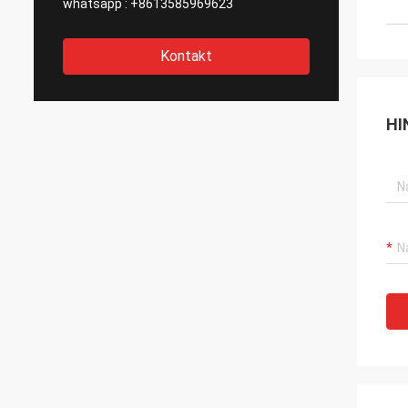
whatsapp :
+8613585969623
Kontakt
HI