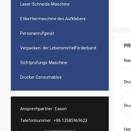
Laser-Schneide-Maschine
Etikettiermaschine des Aufklebers
Personenrufgerät
PR
Verpacken- der LebensmittelFörderband
Na
Sichtprüfungs-Maschine
Drucker Consumables
Dru
Dru
Ansprechpartner :
Eason
Telefonnummer :
+86 13585969623
Her