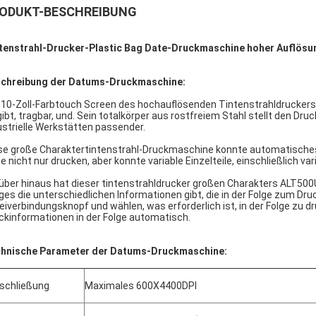
ODUKT-BESCHREIBUNG
tenstrahl-Drucker-Plastic Bag Date-Druckmaschine hoher Auflö
chreibung der Datums-Druckmaschine:
 10-Zoll-Farbtouch Screen des hochauflösenden Tintenstrahldruckers 
gibt, tragbar, und. Sein totalkörper aus rostfreiem Stahl stellt den Dru
ustrielle Werkstätten passender.
se große Charaktertintenstrahl-Druckmaschine konnte automatisches
e nicht nur drucken, aber konnte variable Einzelteile, einschließlich v
über hinaus hat dieser tintenstrahldrucker großen Charakters ALT500
iges die unterschiedlichen Informationen gibt, die in der Folge zum D
eiverbindungsknopf und wählen, was erforderlich ist, in der Folge zu d
ckinformationen in der Folge automatisch.
hnische Parameter der Datums-Druckmaschine:
schließung
Maximales 600X4400DPI