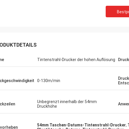
Bestpr
ODUKTDETAILS
me
Tintenstrahl-Drucker der hohen Auflösung
Druc
Druck
ckgeschwindigkeit
0-130m/min
Entsc
Unbegrenzt innerhalb der 54mm
ckzeilen
Anwe
Druckhöhe
54mm Taschen-Datums-Tintenstrahl-Drucker
,
vorheben