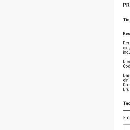
PR
Tin
Bes
Der
ein
ind
Die
Cod
Dar
ein
Dat
Dru
Tec
Ent