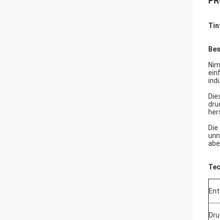
PR
Tin
Bes
Nim
ein
ind
Die
dru
her
Die
unn
abe
Tec
Ent
Dru