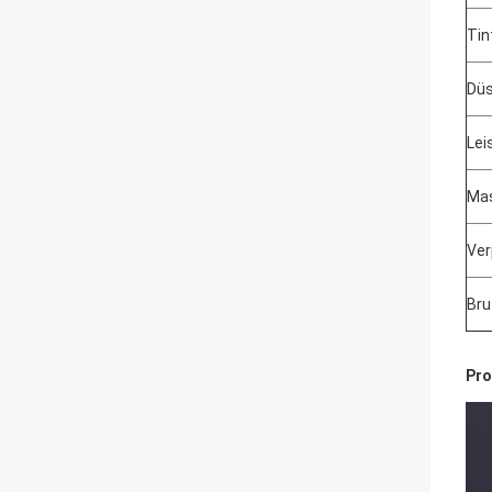
Tin
Düs
Lei
Mas
Ver
Br
Pro