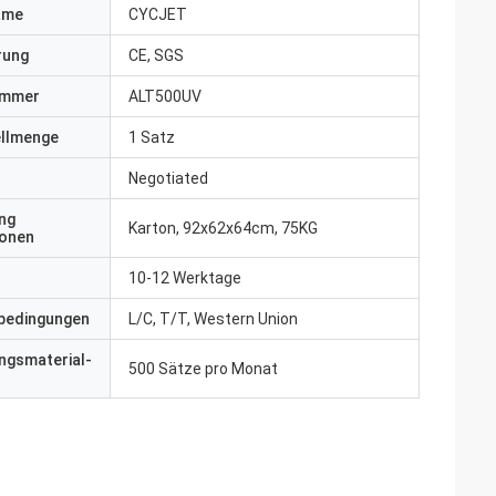
ame
CYCJET
erung
CE, SGS
ummer
ALT500UV
ellmenge
1 Satz
Negotiated
ng
Karton, 92x62x64cm, 75KG
ionen
10-12 Werktage
bedingungen
L/C, T/T, Western Union
ngsmaterial-
500 Sätze pro Monat