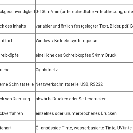
ckgeschwindigkeit
0-130m/min (unterschiedliche Entschließung, unte
ck des Inhalts
variabler und örtlich festgelegter Text, Bilder, pd
riftart
Windows-Betriebssystemgüsse
reibköpfe
eine Höhe des Schreibkopfes 54mm Druck
riebe
Gigabitnetz
erne Schnittstelle
Netzwerkschnittstelle, USB, RS232
ck von Richtung
abwärts Drucken oder Seitendrucken
ckverfahren
einzelnes oder ununterbrochenes Drucken
tenart
Öl-ansässige Tinte, wasserbasierte Tinte, UVtinte