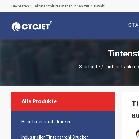
Die besten Qualitätsprodukte stehen Ihnen zur Auswahl
STA
Tintens
Startseite
/
Tintenstrahldruc
Alle Produkte
Ti
a
Handtintenstrahldrucker
Industrieller Tintenstrahl-Drucker