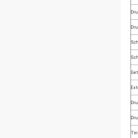
Dru
Dru
Sch
Sch
Get
Ext
Dru
Dru
Tin