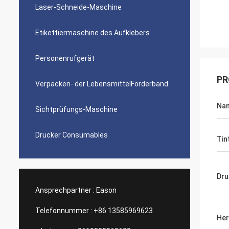
Laser-Schneide-Maschine
Etikettiermaschine des Aufklebers
Personenrufgerät
PR
Verpacken- der LebensmittelFörderband
Na
Sichtprüfungs-Maschine
Drucker Consumables
Tin
Dru
Ansprechpartner :
Eason
Telefonnummer :
+86 13585969623
Her