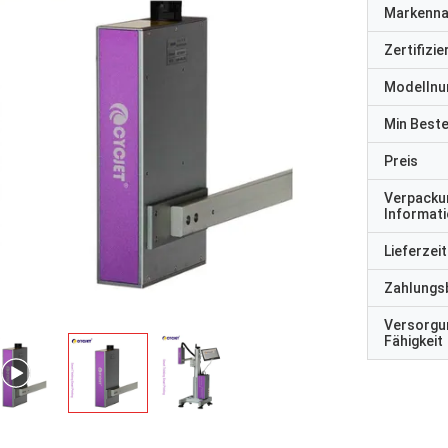
Markenn
Zertifizi
Modelln
Min Best
Preis
Verpacku
Informat
Lieferzeit
Zahlungs
Versorgu
Fähigkeit