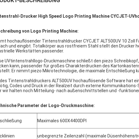
ODUKT-BESCHREIBUNG
tenstrahl-Drucker High Speed Logo Printing Machine CYCJET-UVh
chreibung von Logo Printing Machine:
mt hochauflösender Tintenstrahldrucker CYCJET ALT500UV 10 Zoll Farb
fach und eingibt. Totalkörper aus rostfreiem Stahl stellt den Drucker 
ustrielle Werkstätten passender.
se UVtintenstrahllogo-Druckmaschine schließt den piezo Schreibkopf,
cken kann, passender für großes Charakterdrucken des Kartonkastens 
stellt. Er nimmt piezo Mikrotechnologie, die maximale Entschließung k
 des Tintenstrahldruckers ALT500UV hochauflösende Software hat e
ötig, Codes und Druck in der Realzeit durch externe Kommunikations-So
r wir halten noch Mitteilung- nach außenschnittstellen und -funktion
hnische Parameter der Logo-Druckmaschine:
schließung
Maximales 600X4400DPI
cklinien
unbegrenzte Zeilenzahl (maximale Düsenhöhenstreck