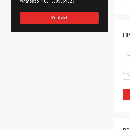
whatsapp :
+8613585969623
Kontakt
HI