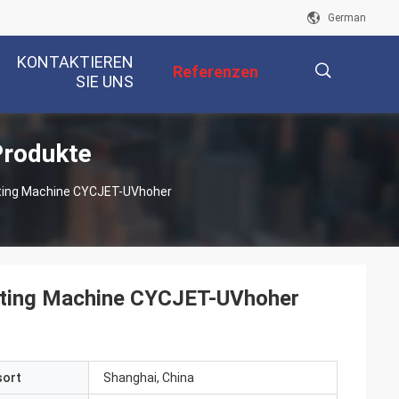
German
KONTAKTIEREN
Referenzen
SIE UNS
Produkte
描
nting Machine CYCJET-UVhoher
述
inting Machine CYCJET-UVhoher
sort
Shanghai, China