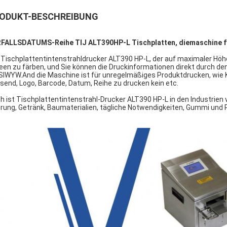
ODUKT-BESCHREIBUNG
FALLSDATUMS-Reihe TIJ ALT390HP-L Tischplatten, diemaschine f
 Tischplattentintenstrahldrucker ALT390 HP-L, der auf maximaler Höh
een zu färben, und Sie können die Druckinformationen direkt durch de
IWYW.And die Maschine ist für unregelmäßiges Produktdrucken, wie Kä
send, Logo, Barcode, Datum, Reihe zu drucken kein etc.
h ist Tischplattentintenstrahl-Drucker ALT390 HP-L in den Industrie
rung, Getränk, Baumaterialien, tägliche Notwendigkeiten, Gummi und P