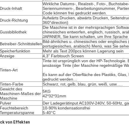
Wirkliche Datums-, Realzeit-, Foto-, Buchstabe
Druck-Inhalt
Seriennummern-, Bearbeitungsnummer, Parti
Code können frei gedruckt werden.
Aufwärts Drucken, abwärts Drucken, Seitendru
Druck-Richtung
360°direction)
Die Maschine ist in der mehrsprachigen Softwar
Gussbibliothek
chinesisches entworfen, englisch, russisch, ara
JAPANER, Sie kann schalten, um Ihre Sprache 
Bild-ähnliches u. chinesisches oder englisches
Betreiber-Schnittstellen
portugiesisches, arabisch) Menü, was Sie sehen,
Speicherfunktion
Mehr als Text 200pcs können Lagerung sein
Anzeige
4,3" Farbtouch Screen
Tinte ist ursprünglich von der HP-Technologie. 
ansässige Tinte (der Maschine regelmäßige War
Tinten-Art
Es kann auf der Oberfläche des Plastiks, Glas, 
gedruckt werden…
Tinten-Farbe
Schwarz, rot, gelb, blau, grün, weiß, usw.….
Gewicht des
5KG
Maschinen-Maßes der
42*32*31mm
Maschine
Pulver
Der Ladegerätinput AC100V-240V, 50-60Hz, g
Feuchtebereich
10-90% kondensationsfrei
Temperaturspanne
5-40°C
ck von Effekten