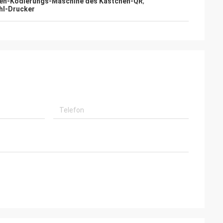
en-Kodierungs-Maschine des Kästchen-QR
,
hl-Drucker