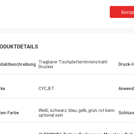
Bestpr
ODUKTDETAILS
Tragbarer Tischplattentintenstrahl-
duktbeschreibung
Druck-
Drucker
rke
CYCJET
Anwend
Weiß, schwarz, blau, gelb, grün, rot kann
ten-Farbe
Schlüss
optional sein