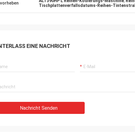
ALT390HP L Reihen-Kodierungs-Maschine
,
Reih
vorheben
Tischplattenverfallsdatums-Reihen-Tintenstra
NTERLASS EINE NACHRICHT
Nachricht Senden