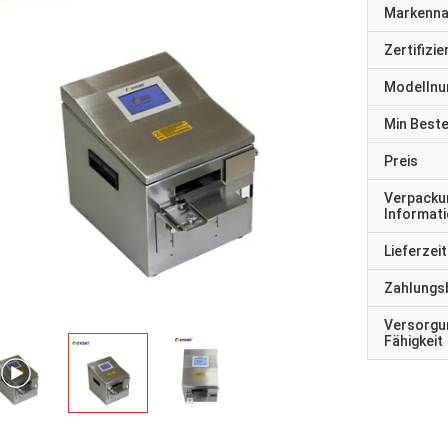
Markenn
Zertifizi
Modelln
Min Best
Preis
Verpacku
Informat
Lieferzeit
Zahlungs
Versorgu
Fähigkeit