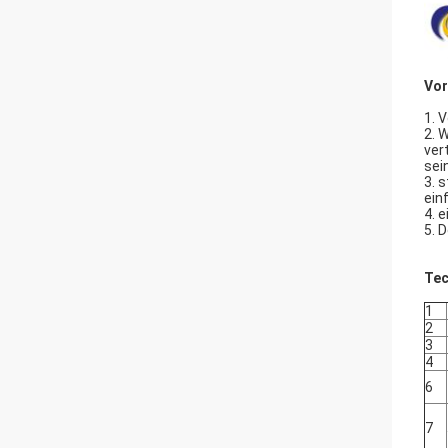
Vor
1. 
2. 
ver
sei
3. 
einf
4. 
5. 
Tec
1
2
3
4
6
7