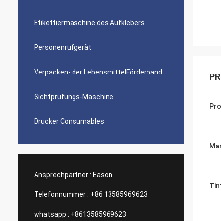
Etikettiermaschine des Aufklebers
Personenrufgerät
Verpacken- der LebensmittelFörderband
PR
Sichtprüfungs-Maschine
Pro
Drucker Consumables
Ma
Ansprechpartner :
Eason
Tin
Telefonnummer :
+86 13585969623
whatsapp :
+8613585969623