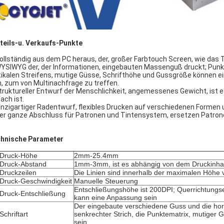
teils-u. Verkaufs-Punkte
Vollständig aus dem PC heraus, der, großer Farbtouch Screen, wie das Te
WYSIWYG der, der Informationen, eingebauten Massenguß druckt; Punk
tikalen Streifens, mutige Güsse, Schrifthöhe und Gussgröße können ei
n, zum von Multinachfrage zu treffen.
struktureller Entwurf der Menschlichkeit, angemessenes Gewicht, ist e
ach ist.
einzigartiger Radentwurf, flexibles Drucken auf verschiedenen Formen
Der ganze Abschluss für Patronen und Tintensystem, ersetzen Patro
hnische Parameter
Druck-Höhe
2mm-25.4mm
Druck-Abstand
1mm-3mm, ist es abhängig von dem Druckinhalt
Druckzeilen
Die Linien sind innerhalb der maximalen Höhe
Druck-Geschwindigkeit
Manuelle Steuerung
Entschließungshöhe ist 200DPI; Querrichtung
Druck-Entschließung
kann eine Anpassung sein
Der eingebaute verschiedene Guss und die hor
Schriftart
senkrechter Strich, die Punktematrix, mutiger
sein.