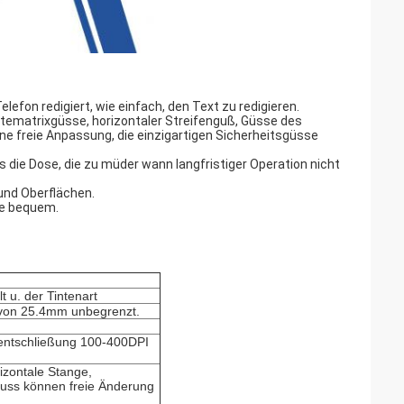
lefon redigiert, wie einfach, den Text zu redigieren.
tematrixgüsse, horizontaler Streifenguß, Güsse des
ne freie Anpassung, die einzigartigen Sicherheitsgüsse
s die Dose, die zu müder wann langfristiger Operation nicht
 und Oberflächen.
ne bequem.
 u. der Tintenart
 von 25.4mm unbegrenzt.
sentschließung 100-400DPI
izontale Stange,
 Guss können freie Änderung