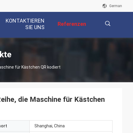
German
KONTAKTIEREN
Referenzen
SIE UNS
描
kte
schine für Kästchen QR kodiert
述
ihe, die Maschine für Kästchen
sort
Shanghai, China