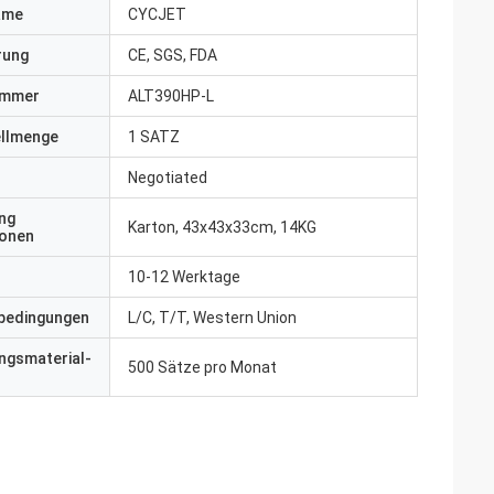
ame
CYCJET
erung
CE, SGS, FDA
ummer
ALT390HP-L
ellmenge
1 SATZ
Negotiated
ng
Karton, 43x43x33cm, 14KG
ionen
10-12 Werktage
bedingungen
L/C, T/T, Western Union
ngsmaterial-
500 Sätze pro Monat