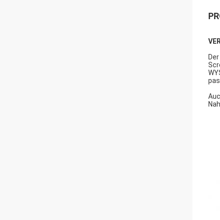
PR
VER
Der
Scr
WYS
pas
Auc
Nah