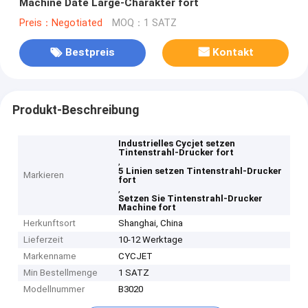
Machine Date Large-Charakter fort
Preis：Negotiated
MOQ：1 SATZ
Bestpreis
Kontakt
Produkt-Beschreibung
Industrielles Cycjet setzen
Tintenstrahl-Drucker fort
,
5 Linien setzen Tintenstrahl-Drucker
Markieren
fort
,
Setzen Sie Tintenstrahl-Drucker
Machine fort
Herkunftsort
Shanghai, China
Lieferzeit
10-12 Werktage
Markenname
CYCJET
Min Bestellmenge
1 SATZ
Modellnummer
B3020