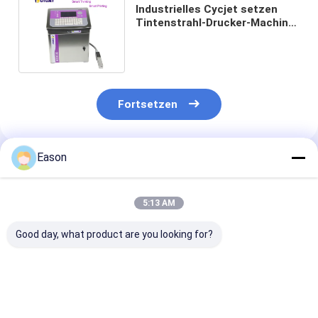
Industrielles Cycjet setzen
Tintenstrahl-Drucker-Machine
Date Large-Charakter fort
Fortsetzen
Eason
Empfohlene Produkte
5:13 AM
Good day, what product are you looking for?
Industrielle
Industrielle, online
15 mm Industri
Kleingedruckte CIJ-
betriebene CIJ-
Tintenstrahld