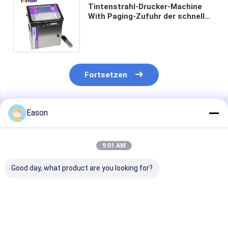
Tintenstrahl-Drucker-Machine
With Paging-Zufuhr der schnellen
Geschwindigkeits-CIJ für
Datums-Reihe
Fortsetzen
Eason
Empfohlene Produkte
9:01 AM
Good day, what product are you looking for?
Industrielle
Industrielle, online
15 mm Industri
Kleingedruckte CIJ-
betriebene CIJ-
Tintenstrahld