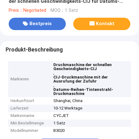
der schnellen Geschwindigkeits-CIJ für Datums-
Reihe
Preis：Negotiated
MOQ：1 Satz
Bestpreis
Kontakt
Produkt-Beschreibung
Druckmaschine der schnellen
Geschwindigkeits-CIJ
,
CIJ-Druckmaschine mit der
Markieren
Ausrufung der Zufuhr
,
Datums-Reihen-Tintenstrahl-
Druckmaschine
Herkunftsort
Shanghai, China
Lieferzeit
10-12 Werktage
Markenname
CYCJET
Min Bestellmenge
1 Satz
Modellnummer
B3020