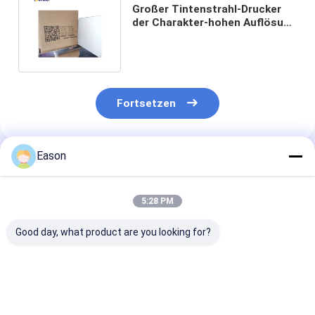
Großer Tintenstrahl-Drucker
der Charakter-hohen Auflösung
71mm für Karton-QR Code
Fortsetzen
Eason
Empfohlene Produkte
5:28 PM
Good day, what product are you looking for?
Aluminiumtintenstrahl-
Karton-Karton-
Baupapier-Dru
Drucker-Large
Tintenstrahldrucker
mit hoher Auf