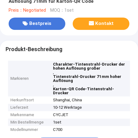
Auflösung 71mm für Karton-QR Code
Preis：Negotiated
MOQ：1set
Bestpreis
Kontakt
Produkt-Beschreibung
Charakter-Tintenstrahl-Drucker der
hohen Auflösung großer
,
Tintenstrahl-Drucker 71mm hoher
Markieren
Auflösung
,
Karton-QR Code-Tintenstrahl-
Drucker
Herkunftsort
Shanghai, China
Lieferzeit
10-12 Werktage
Markenname
CYCJET
Min Bestellmenge
1set
Modellnummer
C700