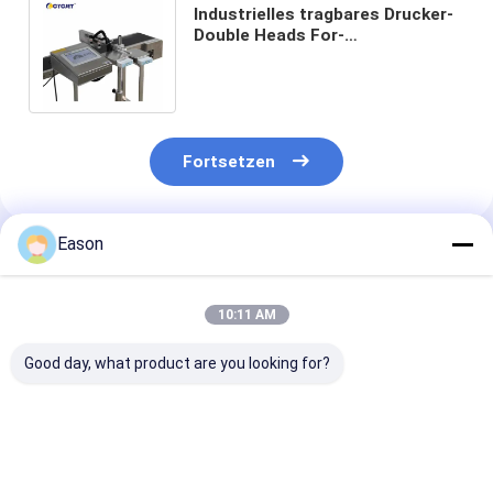
Industrielles tragbares Drucker-
Double Heads For-
Umverpackungs-Drucken des
Tintenstrahl-ALT202
Fortsetzen
Eason
Empfohlene Produkte
10:11 AM
Good day, what product are you looking for?
TINTENSTRAHL-
ALT390HP-L TIJ
Großer Charak
Code-Drucker-Date
tragbare
tragbarer on-l