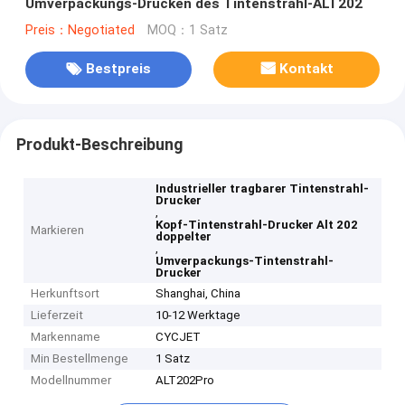
Umverpackungs-Drucken des Tintenstrahl-ALT202
Preis：Negotiated
MOQ：1 Satz
Bestpreis
Kontakt
Produkt-Beschreibung
Industrieller tragbarer Tintenstrahl-
Drucker
,
Kopf-Tintenstrahl-Drucker Alt 202
Markieren
doppelter
,
Umverpackungs-Tintenstrahl-
Drucker
Herkunftsort
Shanghai, China
Lieferzeit
10-12 Werktage
Markenname
CYCJET
Min Bestellmenge
1 Satz
Modellnummer
ALT202Pro