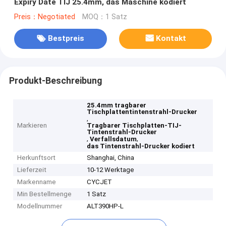
Expiry Date TIJ 25.4mm, das Maschine kodiert
Preis：Negotiated
MOQ：1 Satz
Bestpreis
Kontakt
Produkt-Beschreibung
25.4mm tragbarer
Tischplattentintenstrahl-Drucker
,
Markieren
Tragbarer Tischplatten-TIJ-
Tintenstrahl-Drucker
,
,
Verfallsdatum
das Tintenstrahl-Drucker kodiert
Herkunftsort
Shanghai, China
Lieferzeit
10-12 Werktage
Markenname
CYCJET
Min Bestellmenge
1 Satz
Modellnummer
ALT390HP-L