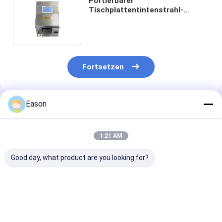
Portierbarer
Tischplattentintenstrahl-
Drucker For Expiry Date TIJ
25.4mm, das Maschine kodiert
Fortsetzen
Eason
Empfohlene Produkte
1:21 AM
Good day, what product are you looking for?
TINTENSTRAHL-
ALT390HP-L TIJ
Großer Charak
Code-Drucker-Date
tragbare
tragbarer on-l