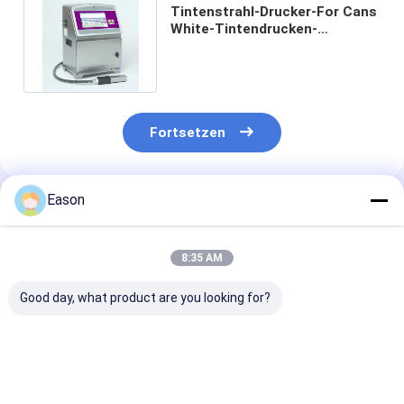
Tintenstrahl-Drucker-For Cans
White-Tintendrucken-
Maschine B6040 CIJ
industrielle
Fortsetzen
Eason
Empfohlene Produkte
8:35 AM
Good day, what product are you looking for?
Industrielle
Industrielle, online
15 mm Industri
Kleingedruckte CIJ-
betriebene CIJ-
Tintenstrahld