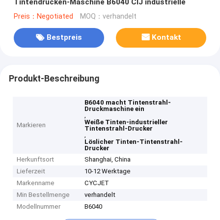
Tintendrucken-Maschine B6040 CIJ industrielle
Preis：Negotiated
MOQ：verhandelt
Bestpreis
Kontakt
Produkt-Beschreibung
B6040 macht Tintenstrahl-
Druckmaschine ein
,
Weiße Tinten-industrieller
Markieren
Tintenstrahl-Drucker
,
Löslicher Tinten-Tintenstrahl-
Drucker
Herkunftsort
Shanghai, China
Lieferzeit
10-12 Werktage
Markenname
CYCJET
Min Bestellmenge
verhandelt
Modellnummer
B6040