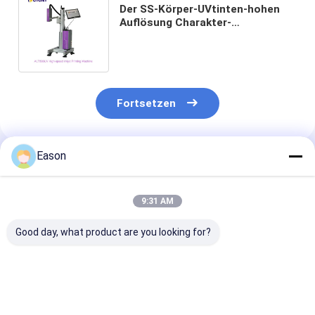
Der SS-Körper-UVtinten-hohen
Auflösung Charakter-
Druckmaschine des Tintenstrahl-
Drucker-54mm große
Fortsetzen
Eason
Empfohlene Produkte
9:31 AM
Good day, what product are you looking for?
Aluminiumtintenstrahl-
Karton-Karton-
Baupapier-Dru
Drucker-Large
Tintenstrahldrucker
mit hoher Auf