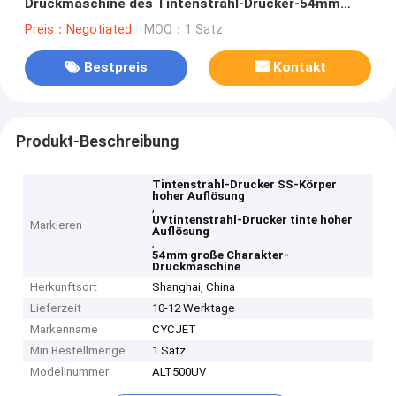
Druckmaschine des Tintenstrahl-Drucker-54mm
große
Preis：Negotiated
MOQ：1 Satz
Bestpreis
Kontakt
Produkt-Beschreibung
Tintenstrahl-Drucker SS-Körper
hoher Auflösung
,
UVtintenstrahl-Drucker tinte hoher
Markieren
Auflösung
,
54mm große Charakter-
Druckmaschine
Herkunftsort
Shanghai, China
Lieferzeit
10-12 Werktage
Markenname
CYCJET
Min Bestellmenge
1 Satz
Modellnummer
ALT500UV