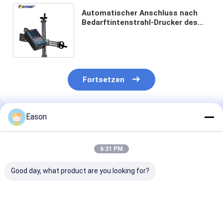
Automatischer Anschluss nach
Bedarftintenstrahl-Drucker des
DOD-Datums-Kodierer-
Tintenstrahl-Drucker-D07L-3
Fortsetzen
Eason
Empfohlene Produkte
6:31 PM
Good day, what product are you looking for?
Großbuchstaben-
Multifunktionale
80 mm