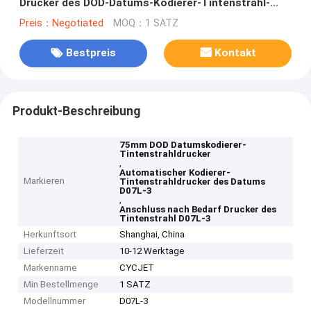
Drucker des DOD-Datums-Kodierer-Tintenstrahl-
Drucker-D07L-3
Preis：Negotiated
MOQ：1 SATZ
Bestpreis
Kontakt
Produkt-Beschreibung
75mm DOD Datumskodierer-
Tintenstrahldrucker
,
Automatischer Kodierer-
Markieren
Tintenstrahldrucker des Datums
D07L-3
,
Anschluss nach Bedarf Drucker des
Tintenstrahl D07L-3
Herkunftsort
Shanghai, China
Lieferzeit
10-12 Werktage
Markenname
CYCJET
Min Bestellmenge
1 SATZ
Modellnummer
D07L-3