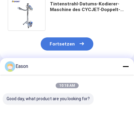
Tintenstrahl-Datums-Kodierer-
Maschine des CYCJET-Doppelt-
Haupttintenstrahl-Chargencode-
Drucker-D16L-2
Fortsetzen
Eason
Empfohlene Produkte
10:18 AM
Good day, what product are you looking for?
Großbuchstaben-
Multifunktionale
80 mm
Tintenstrahldrucker
intelligente
Metallplatten-