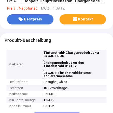
CYCJET-Doppelt-Haupttintenstrahl-Chargencode-
Drucker-D16L-2
Preis：Negotiated
MOQ：1 SATZ
Bestpreis
Kontakt
Produkt-Beschreibung
Tintenstrahl-Chargencodedrucker
CYCJET DOD
,
Chargencodedrucker des
Markieren
Tintenstrahl D16L-2
,
CYCJET-Tintenstrahldatums-
Kodierermaschine
Herkunftsort
Shanghai, China
Lieferzeit
10-12 Werktage
Markenname
CYCJET
Min Bestellmenge
1 SATZ
Modellnummer
D16L-2