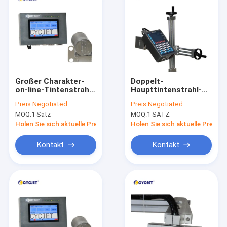
Großer Charakter-
Doppelt-
on-line-Tintenstrahl-
Haupttintenstrahl-
Drucker-For Steam
Kodierungs-Drucker
Preis:
Negotiated
Preis:
Negotiated
Bricks-Drucken D16L
des Nachfrage-
MOQ:
1 Satz
MOQ:
1 SATZ
62mm
großes Charakter-
Tintenstrahl-
Holen Sie sich aktuelle Preis
Holen Sie sich aktuelle Preis
Drucker-D16L-3
Kontakt
Kontakt
Haus
Produkte
Über uns