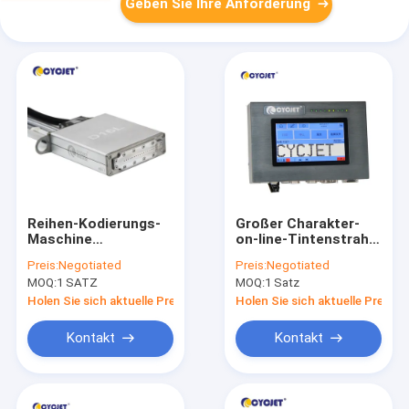
Geben Sie Ihre Anforderung
Reihen-Kodierungs-
Großer Charakter-
Maschine
on-line-Tintenstrahl-
Zementsack-große
Drucker-For
Preis:
Negotiated
Preis:
Negotiated
Charakter-
Concrete Products-
MOQ:
1 SATZ
MOQ:
1 Satz
Tintenstrahl-Drucker
Drucken D16L 62mm
DOD D07L
Holen Sie sich aktuelle Preis
Holen Sie sich aktuelle Preis
Kontakt
Kontakt