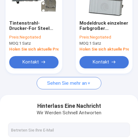
Fabrik-Ausflug
Qualitätskontrolle
Tintenstrahl-
Modeldruck einzelner
Drucker-For Steel
Farbgroßer
Treten Sie mit uns in Verbindung
Tube-Drucken DOD
Charakter-on-line-
Preis:
Negotiated
Preis:
Negotiated
D32L großes
Tintenstrahl-
MOQ:
1 Satz
MOQ:
1 Satz
Charakter-120mm
Drucker-For AAC
Fordern Sie ein Zitat
automatisches
Holen Sie sich aktuelle Preis
Holen Sie sich aktuelle Preis
Kontakt
Kontakt
Handtintenstrahldrucker
Sehen Sie mehr an
Industrieller Tintenstrahl-Drucker
Laser-Markierungs-Maschine
Hinterlass Eine Nachricht
Wir Werden Schnell Antworten
Kodierungsund Markierungsmaschine
Tintenstrahldrucker der hohen Auflösung