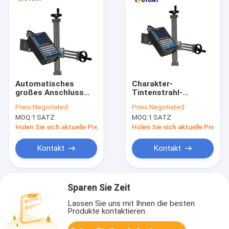
Automatisches
Charakter-
großes Anschluss
Tintenstrahl-
nach
Drucker-Coding D16L
Preis:
Negotiated
Preis:
Negotiated
Bedarftintenstrahl-
DOD große
MOQ:
1 SATZ
MOQ:
1 SATZ
Drucken des
Tintenstrahl-
Charakter-
Kodierungs-
Holen Sie sich aktuelle Preis
Holen Sie sich aktuelle Preis
Tintenstrahl-
Maschine
Drucker-D32L-4
Kontakt
Kontakt
Sparen Sie Zeit
Lassen Sie uns mit Ihnen die besten
Produkte kontaktieren.