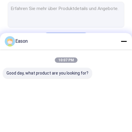
Thermischer Tintenstrahl-Drucker
Tragbarer Tintenstrahl-Drucker
Großer Charakter-Tintenstrahl-Drucker
Fortsetzen
Eason
Laser-Schweißgerät
Laser-Reinigungs-Maschine
10:07 PM
Unsere Kategorien
Laser-Schneide-Maschine
Good day, what product are you looking for?
Etikettiermaschine des Aufklebers
Personenrufgerät
Verpacken- der LebensmittelFörderband
Handtintenstrahldrucker
Industrieller
Laser-Markier
Sichtprüfungs-Maschine
Tintenstrahl-
Maschine
Drucker