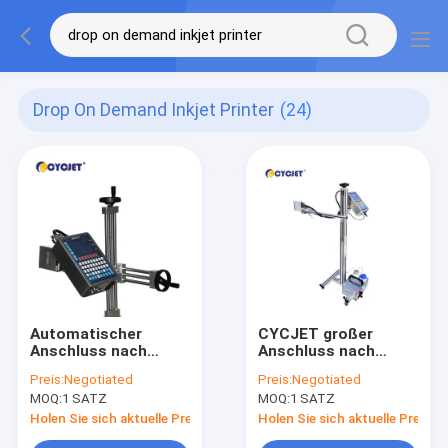
Drop On Demand Inkjet Printer
(24)
Automatischer
CYCJET großer
Anschluss nach
Anschluss nach
Bedarftintenstrahl-
Bedarftintenstrahl-
Preis:
Negotiated
Preis:
Negotiated
Drucker des DOD-
Drucker Concrete
MOQ:
1 SATZ
MOQ:
1 SATZ
Datums-Kodierer-
des Charakter-
Tintenstrahl-
Tintenstrahl-
Holen Sie sich aktuelle Preis
Holen Sie sich aktuelle Preis
Drucker-D07L-3
Drucker-D07L-4