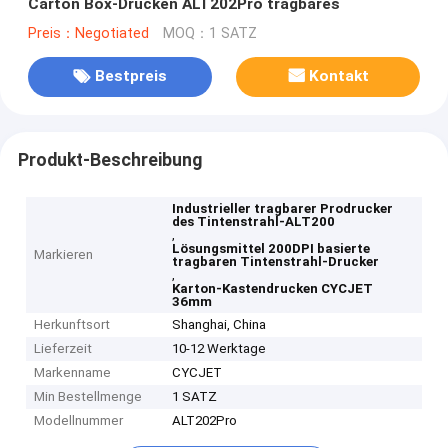
Carton Box-Drucken ALT202Pro tragbares
Preis：Negotiated
MOQ：1 SATZ
Bestpreis
Kontakt
Produkt-Beschreibung
Industrieller tragbarer Prodrucker
des Tintenstrahl-ALT200
,
Lösungsmittel 200DPI basierte
Markieren
tragbaren Tintenstrahl-Drucker
,
Karton-Kastendrucken CYCJET
36mm
Herkunftsort
Shanghai, China
Lieferzeit
10-12 Werktage
Markenname
CYCJET
Min Bestellmenge
1 SATZ
Modellnummer
ALT202Pro