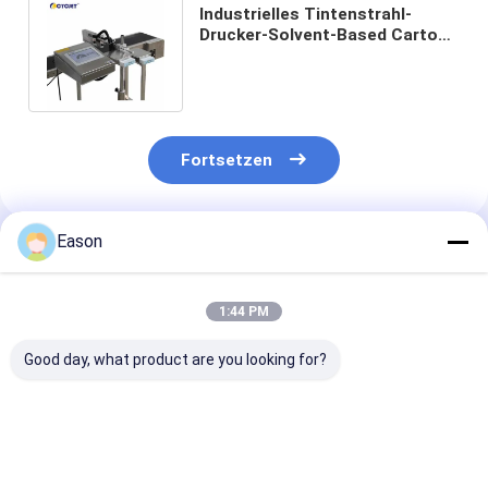
Industrielles Tintenstrahl-
Drucker-Solvent-Based Carton
Box-Drucken ALT202Pro
tragbares
Fortsetzen
Eason
Empfohlene Produkte
1:44 PM
Good day, what product are you looking for?
TINTENSTRAHL-
ALT390HP-L TIJ
Großer Charak
Code-Drucker-Date
tragbare
tragbarer on-l