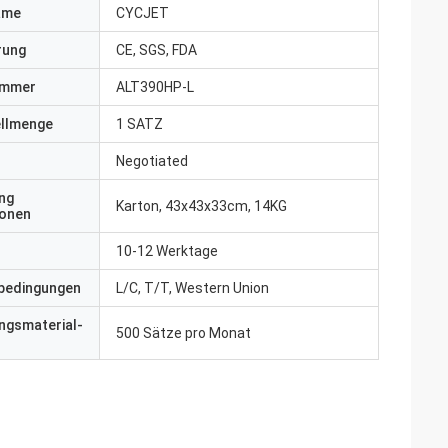
ame
CYCJET
erung
CE, SGS, FDA
ummer
ALT390HP-L
ellmenge
1 SATZ
Negotiated
ng
Karton, 43x43x33cm, 14KG
ionen
10-12 Werktage
bedingungen
L/C, T/T, Western Union
ngsmaterial-
500 Sätze pro Monat