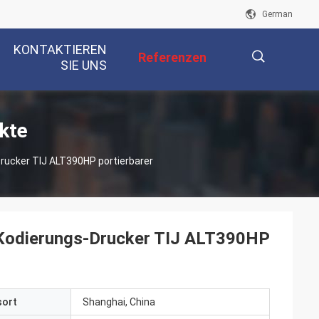
German
KONTAKTIEREN
Referenzen
SIE UNS
描
kte
rucker TIJ ALT390HP portierbarer
述
-Kodierungs-Drucker TIJ ALT390HP
sort
Shanghai, China