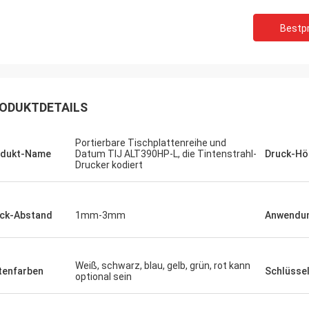
Bestpr
ODUKTDETAILS
Portierbare Tischplattenreihe und
odukt-Name
Datum TIJ ALT390HP-L, die Tintenstrahl-
Druck-Hö
Drucker kodiert
ck-Abstand
1mm-3mm
Anwendu
Weiß, schwarz, blau, gelb, grün, rot kann
tenfarben
Schlüssel
optional sein