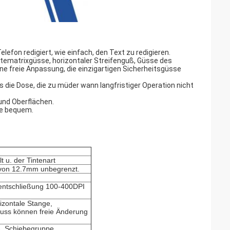
lefon redigiert, wie einfach, den Text zu redigieren.
tematrixgüsse, horizontaler Streifenguß, Güsse des
ne freie Anpassung, die einzigartigen Sicherheitsgüsse
s die Dose, die zu müder wann langfristiger Operation nicht
 und Oberflächen.
ne bequem.
 u. der Tintenart
 von 12.7mm unbegrenzt.
sentschließung 100-400DPI
izontale Stange,
 Guss können freie Änderung
-, Schiebegruppe,