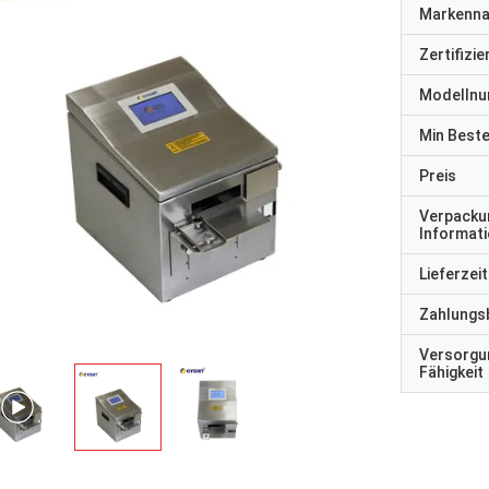
Markenn
Zertifizi
Modelln
Min Best
Preis
Verpacku
Informat
Lieferzeit
Zahlungs
Versorgu
Fähigkeit