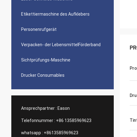
Etikettiermaschine des Aufklebers
Personenrufgerät
Verpacken- der LebensmittelFörderband
PR
Sichtprüfungs-Maschine
Pr
Drucker Consumables
Dru
Ansprechpartner :
Eason
Tin
Telefonnummer :
+86 13585969623
whatsapp :
+8613585969623