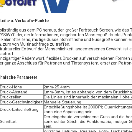
teils-u. Verkaufs-Punkte
Vollständig aus dem PC heraus, der, großer Farbtouch Screen, wie das Te
WYSIWYG der, der Informationen, eingebauten Massenguß druckt; Punk
tikalen Streifens, mutige Güsse, Schrifthöhe und Gussgröße können ei
n, zum von Multinachfrage zu treffen.
struktureller Entwurf der Menschlichkeit, angemessenes Gewicht, ist e
ach ist.
einzigartiger Radentwurf, flexibles Drucken auf verschiedenen Formen
Der ganze Abschluss für Patronen und Tintensystem, ersetzen Patro
hnische Parameter
Druck-Höhe
2mm-25.4mm
Druck-Abstand
1mm-3mm, ist es abhängig von dem Druckinhalt
Druckzeilen
Die Linien sind innerhalb der maximalen Höhe
Druck-Geschwindigkeit
Manuelle Steuerung
Entschließungshöhe ist 200DPI; Querrichtung
Druck-Entschließung
kann eine Anpassung sein
Der eingebaute verschiedene Guss und die hor
Schriftart
senkrechter Strich, die Punktematrix, mutiger
sein.
Wirkliche Datums-, Realzeit-, Foto-, Buchstabe