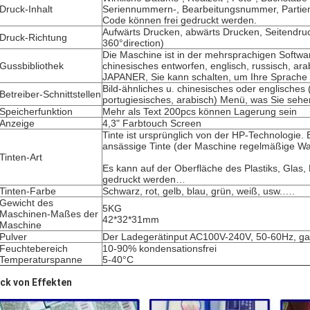
Druck-Inhalt
Seriennummern-, Bearbeitungsnummer, Parti
Code können frei gedruckt werden.
Aufwärts Drucken, abwärts Drucken, Seitendru
Druck-Richtung
360°direction)
Die Maschine ist in der mehrsprachigen Softwar
Gussbibliothek
chinesisches entworfen, englisch, russisch, ara
JAPANER, Sie kann schalten, um Ihre Sprache 
Bild-ähnliches u. chinesisches oder englisches
Betreiber-Schnittstellen
portugiesisches, arabisch) Menü, was Sie sehen,
Speicherfunktion
Mehr als Text 200pcs können Lagerung sein
Anzeige
4,3" Farbtouch Screen
Tinte ist ursprünglich von der HP-Technologie. 
ansässige Tinte (der Maschine regelmäßige War
Tinten-Art
Es kann auf der Oberfläche des Plastiks, Glas, 
gedruckt werden…
Tinten-Farbe
Schwarz, rot, gelb, blau, grün, weiß, usw.….
Gewicht des
5KG
Maschinen-Maßes der
42*32*31mm
Maschine
Pulver
Der Ladegerätinput AC100V-240V, 50-60Hz, g
Feuchtebereich
10-90% kondensationsfrei
Temperaturspanne
5-40°C
ck von Effekten