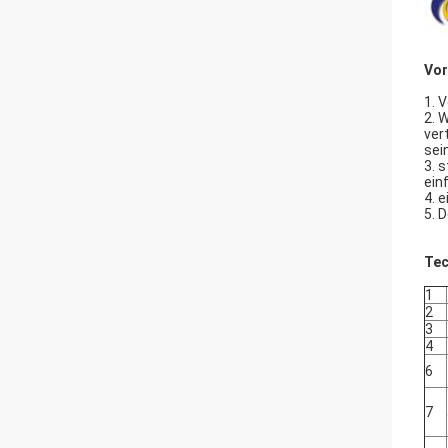
Vor
1. 
2. 
ver
sei
3. 
einf
4. 
5. 
Tec
1
2
3
4
6
7