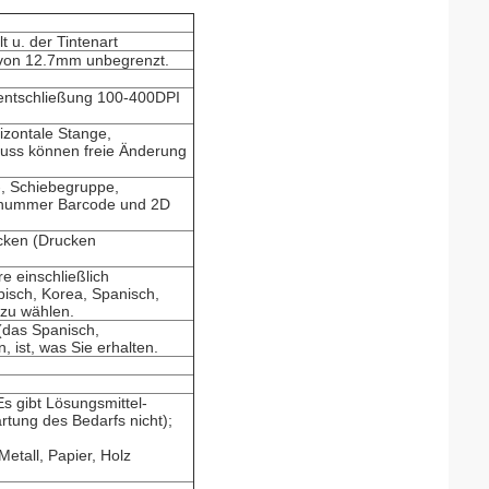
 u. der Tintenart
 von 12.7mm unbegrenzt.
sentschließung 100-400DPI
izontale Stange,
 Guss können freie Änderung
-, Schiebegruppe,
enummer Barcode und 2D
cken (Drucken
e einschließlich
bisch, Korea, Spanisch,
zu wählen.
 (das Spanisch,
 ist, was Sie erhalten.
Es gibt Lösungsmittel-
tung des Bedarfs nicht);
Metall, Papier, Holz