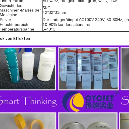
Tinten-Farbe
Schwarz, rot, gelb, blau, grün, weiß, usw.….
Gewicht des
5KG
Maschinen-Maßes der
42*32*31mm
Maschine
Pulver
Der Ladegerätinput AC100V-240V, 50-60Hz, g
Feuchtebereich
10-90% kondensationsfrei
Temperaturspanne
5-40°C
ck von Effekten