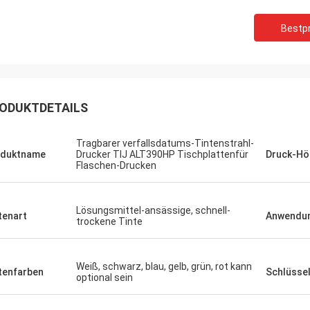
Bestpr
ODUKTDETAILS
Tragbarer verfallsdatums-Tintenstrahl-
oduktname
Drucker TIJ ALT390HP Tischplattenfür
Druck-Hö
Flaschen-Drucken
Lösungsmittel-ansässige, schnell-
tenart
Anwendu
trockene Tinte
Weiß, schwarz, blau, gelb, grün, rot kann
tenfarben
Schlüssel
optional sein