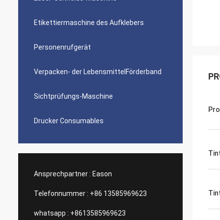
Etikettiermaschine des Aufklebers
Personenrufgerät
Verpacken- der LebensmittelFörderband
PR
Sichtprüfungs-Maschine
Pr
Drucker Consumables
Tin
Ansprechpartner :
Eason
Tin
Telefonnummer :
+86 13585969623
whatsapp :
+8613585969623