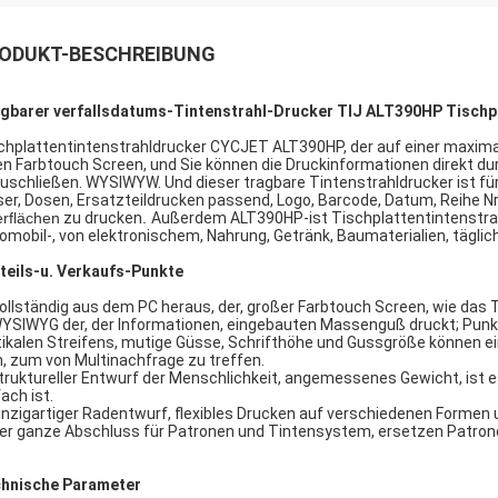
ODUKT-BESCHREIBUNG
gbarer verfallsdatums-Tintenstrahl-Drucker TIJ ALT390HP Tischp
chplattentintenstrahldrucker CYCJET ALT390HP, der auf einer maxima
en Farbtouch Screen, und Sie können die Druckinformationen direkt du
uschließen. WYSIWYW. Und dieser tragbare Tintenstrahldrucker ist fü
ser, Dosen, Ersatzteildrucken passend, Logo, Barcode, Datum, Reihe Nr
rflächen
zu drucken
.
Außerdem ALT390HP-ist Tischplattentintenstrah
omobil-, von elektronischem, Nahrung, Getränk, Baumaterialien, tägli
teils-u. Verkaufs-Punkte
Vollständig aus dem PC heraus, der, großer Farbtouch Screen, wie das Te
WYSIWYG der, der Informationen, eingebauten Massenguß druckt; Punk
tikalen Streifens, mutige Güsse, Schrifthöhe und Gussgröße können ei
n, zum von Multinachfrage zu treffen.
struktureller Entwurf der Menschlichkeit, angemessenes Gewicht, ist e
ach ist.
einzigartiger Radentwurf, flexibles Drucken auf verschiedenen Formen
Der ganze Abschluss für Patronen und Tintensystem, ersetzen Patro
hnische Parameter