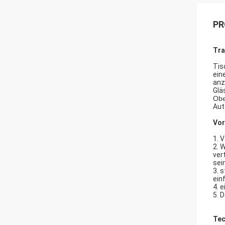
PR
Tra
Tis
ein
anz
Glä
Obe
Aut
Vor
1. 
2. 
ver
sei
3. 
einf
4. 
5. 
Tec