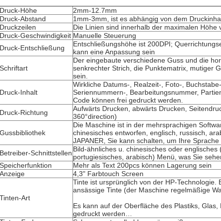
Druck-Höhe
2mm-12.7mm
Druck-Abstand
1mm-3mm, ist es abhängig von dem Druckinhalt
Druckzeilen
Die Linien sind innerhalb der maximalen Höhe
Druck-Geschwindigkeit
Manuelle Steuerung
Entschließungshöhe ist 200DPI; Querrichtung
Druck-Entschließung
kann eine Anpassung sein
Der eingebaute verschiedene Guss und die hor
Schriftart
senkrechter Strich, die Punktematrix, mutiger
sein.
Wirkliche Datums-, Realzeit-, Foto-, Buchstabe
Druck-Inhalt
Seriennummern-, Bearbeitungsnummer, Parti
Code können frei gedruckt werden.
Aufwärts Drucken, abwärts Drucken, Seitendru
Druck-Richtung
360°direction)
Die Maschine ist in der mehrsprachigen Softwar
Gussbibliothek
chinesisches entworfen, englisch, russisch, ara
JAPANER, Sie kann schalten, um Ihre Sprache 
Bild-ähnliches u. chinesisches oder englisches
Betreiber-Schnittstellen
portugiesisches, arabisch) Menü, was Sie sehen,
Speicherfunktion
Mehr als Text 200pcs können Lagerung sein
Anzeige
4,3" Farbtouch Screen
Tinte ist ursprünglich von der HP-Technologie. 
ansässige Tinte (der Maschine regelmäßige War
Tinten-Art
Es kann auf der Oberfläche des Plastiks, Glas, 
gedruckt werden…