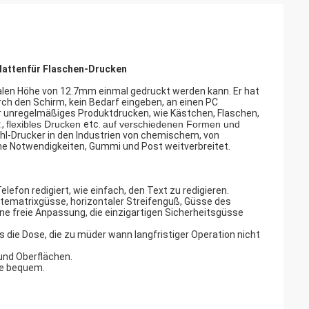
lattenfür Flaschen-Drucken
len Höhe von 12.7mm einmal gedruckt werden kann. Er hat
rch den Schirm, kein Bedarf eingeben, an einen PC
r unregelmäßiges Produktdrucken, wie Kästchen, Flaschen,
.,
flexibles Drucken
etc.
auf verschiedenen Formen und
l-Drucker in den Industrien von chemischem, von
che Notwendigkeiten, Gummi und Post weitverbreitet.
lefon redigiert, wie einfach, den Text zu redigieren.
tematrixgüsse, horizontaler Streifenguß, Güsse des
ne freie Anpassung, die einzigartigen Sicherheitsgüsse
s die Dose, die zu müder wann langfristiger Operation nicht
 und Oberflächen.
ne bequem.