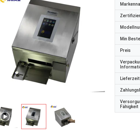
Markenn
Zertifizi
Modelln
Min Best
Preis
Verpacku
Informat
Lieferzeit
Zahlungs
Versorgu
Fähigkeit