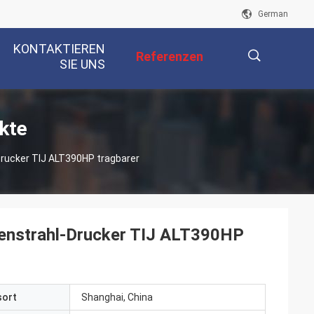
German
KONTAKTIEREN
Referenzen
SIE UNS
描
kte
Drucker TIJ ALT390HP tragbarer
述
ntenstrahl-Drucker TIJ ALT390HP
sort
Shanghai, China