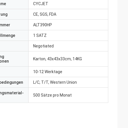
ame
CYCJET
erung
CE, SGS, FDA
ummer
ALT390HP
ellmenge
1 SATZ
Negotiated
ng
Karton, 43x43x33cm, 14KG
ionen
10-12 Werktage
bedingungen
L/C, T/T, Western Union
ngsmaterial-
500 Sätze pro Monat