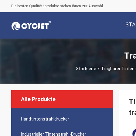
Die besten Qualitätsprodukte stehen Ihnen zur Auswahl
STA
Tr
Startseite
/
Tragbarer Tintens
Alle Produkte
Ti
tr
Handtintenstrahldrucker
Industrieller Tintenstrahl-Drucker