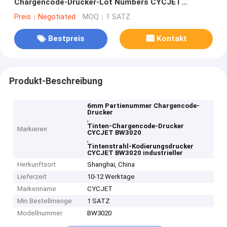
Chargencode-Drucker-Lot Numbers CYCJET
BW3020 industrieller
Preis：Negotiated
MOQ：1 SATZ
Bestpreis
Kontakt
Produkt-Beschreibung
6mm Partienummer Chargencode-
Drucker
,
Tinten-Chargencode-Drucker
Markieren
CYCJET BW3020
,
Tintenstrahl-Kodierungsdrucker
CYCJET BW3020 industrieller
Herkunftsort
Shanghai, China
Lieferzeit
10-12 Werktage
Markenname
CYCJET
Min Bestellmenge
1 SATZ
Modellnummer
BW3020