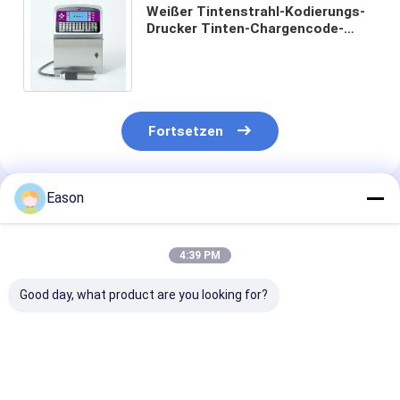
Weißer Tintenstrahl-Kodierungs-
Drucker Tinten-Chargencode-
Drucker-Lot Numbers CYCJET
BW3020 industrieller
Fortsetzen
Eason
Empfohlene Produkte
4:39 PM
Good day, what product are you looking for?
Industrielle
Industrielle, online
15 mm Industri
Kleingedruckte CIJ-
betriebene CIJ-
Tintenstrahld