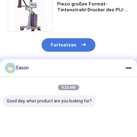
Piezo großes Format-
Tintenstrahl-Drucker des PIJ-
Tintenstrahl-Drucksystem-
CYCJET
Fortsetzen
Eason
Empfohlene Produkte
9:22 AM
Good day, what product are you looking for?
Aluminiumtintenstrahl-
Karton-Karton-
Baupapier-Dru
Drucker-Large
Tintenstrahldrucker
mit hoher Auf