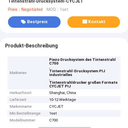
Tintenstrahl-Drucksystem-CYCJET
Preis：Negotiated
MOQ：1set
Bestpreis
Kontakt
Produkt-Beschreibung
Piezo Drucksystem des Tintenstrahl
C700
,
Tintenstrahl-Drucksystem PIJ
Markieren
industrielles
,
Tintenstrahldrucker großen Formats
CYCJET PIJ
Herkunftsort
Shanghai, China
Lieferzeit
10-12 Werktage
Markenname
CYCJET
Min Bestellmenge
1set
Modellnummer
C700