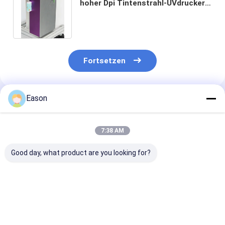
hoher Dpi Tintenstrahl-UVdrucker
des Tintenstrahl-Drucker-C700
Fortsetzen
Eason
Empfohlene Produkte
7:38 AM
Good day, what product are you looking for?
Aluminiumtintenstrahl-
Karton-Karton-
Baupapier-Dru
Drucker-Large
Tintenstrahldrucker
mit hoher Auf
Format Info-
mit hoher Auflösung
71,8 mm Logo