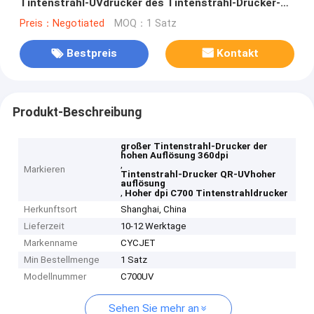
Tintenstrahl-UVdrucker des Tintenstrahl-Drucker-
C700
Preis：Negotiated
MOQ：1 Satz
Bestpreis
Kontakt
Produkt-Beschreibung
großer Tintenstrahl-Drucker der
hohen Auflösung 360dpi
,
Markieren
Tintenstrahl-Drucker QR-UVhoher
auflösung
,
Hoher dpi C700 Tintenstrahldrucker
Herkunftsort
Shanghai, China
Lieferzeit
10-12 Werktage
Markenname
CYCJET
Min Bestellmenge
1 Satz
Modellnummer
C700UV
Sehen Sie mehr an