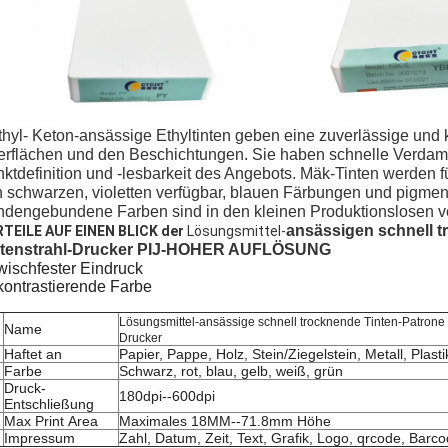
hyl- Keton-ansässige Ethyltinten geben eine zuverlässige und
rflächen und den Beschichtungen. Sie haben schnelle Verdam
ktdefinition und -lesbarkeit des Angebots. Mäk-Tinten werden fü
 schwarzen, violetten verfügbar, blauen Färbungen und pigment
dengebundene Farben sind in den kleinen Produktionslosen ve
ansässigen schnell 
TEILE AUF EINEN BLICK der
Lösungsmittel-
ntenstrahl-Drucker PIJ-HOHER AUFLÖSUNG
wischfester Eindruck
kontrastierende Farbe
Lösungsmittel-ansässige schnell trocknende Tinten-Patrone 
Name
Drucker
Haftet an
Papier, Pappe, Holz, Stein/Ziegelstein, Metall, Plasti
Farbe
Schwarz, rot, blau, gelb, weiß, grün
Druck-
180dpi--600dpi
Entschließung
Max Print Area
Maximales 18MM--71.8mm Höhe
Impressum
Zahl, Datum, Zeit, Text, Grafik, Logo, qrcode, Barc