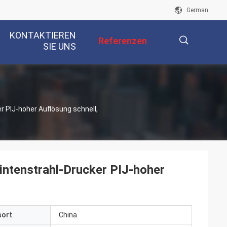
German
KONTAKTIEREN
Referenzen
SIE UNS
描
r PIJ-hoher Auflösung schnell,
述
intenstrahl-Drucker PIJ-hoher
sort
China