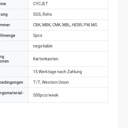
ame
CYCJET
erung
SGS, Rohs
ummer
CBK, MBK, CMK, MBL, HERR, PW, MG
ellmenge
5pcs
negotiable
ng
Kartonkasten
ionen
15 Werktage nach Zahlung
bedingungen
T/T, Western Union
ngsmaterial-
500pcs/week