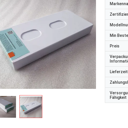
Markenn
Zertifizi
Modelln
Min Best
Preis
Verpacku
Informat
Lieferzeit
Zahlungs
Versorgu
Fähigkeit