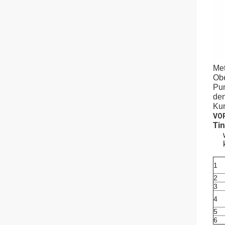
Met
Obe
Pun
den
Kun
VOR
Ti
1
2
3
4
5
6