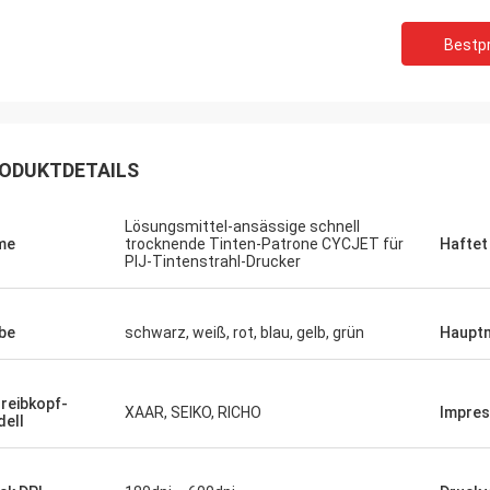
Bestpr
ODUKTDETAILS
Lösungsmittel-ansässige schnell
me
trocknende Tinten-Patrone CYCJET für
Haftet
PIJ-Tintenstrahl-Drucker
be
schwarz, weiß, rot, blau, gelb, grün
Haupt
reibkopf-
XAAR, SEIKO, RICHO
Impre
ell