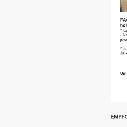
FA
ho
* k
-
Ne
jew
* i
Ja 
Umb
EMPFO