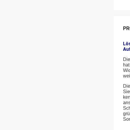
PR
Lö
Au
Die
hat
Wid
wei
Die
Sie
ken
ans
Sch
grü
Son