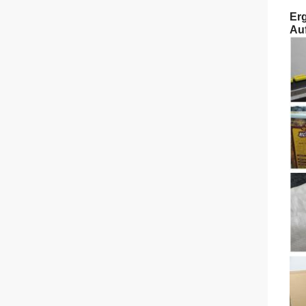
Er
Au