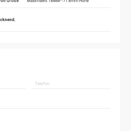
von Größe
Maximales 18MM--71.8mm Höhe
ocknend
,