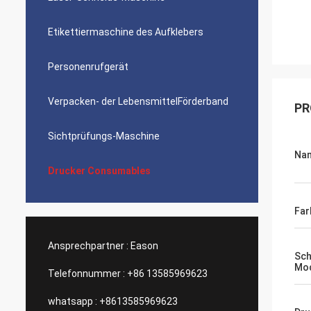
Etikettiermaschine des Aufklebers
Personenrufgerät
Verpacken- der LebensmittelFörderband
PR
Sichtprüfungs-Maschine
Na
Drucker Consumables
Far
Ansprechpartner :
Eason
Sch
Mod
Telefonnummer :
+86 13585969623
whatsapp :
+8613585969623