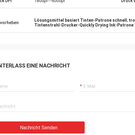
ck DPI
180dpi---600dpi
Druck 
Lösungsmittel basiert Tinten-Patrone schnell
,
tr
vorheben
Tintenstrahl-Drucker-Quickly Drying Ink-Patrone
NTERLASS EINE NACHRICHT
Nachricht Senden