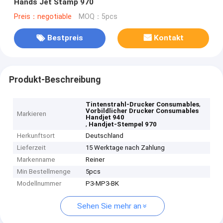
Hands Jet Stamp 970
Preis：negotiable
MOQ：5pcs
Bestpreis
Kontakt
Produkt-Beschreibung
,
Tintenstrahl-Drucker Consumables
Vorbildlicher Drucker Consumables
Markieren
Handjet 940
,
Handjet-Stempel 970
Herkunftsort
Deutschland
Lieferzeit
15 Werktage nach Zahlung
Markenname
Reiner
Min Bestellmenge
5pcs
Modellnummer
P3-MP3-BK
Sehen Sie mehr an