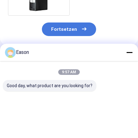
Jet Stamp 970
Fortsetzen
Eason
Empfohlene Produkte
9:57 AM
Good day, what product are you looking for?
Paper Red Printer
Anwendbarer
XAAR-Schreib
Consumables Carton
Schreibkopf Xaar
für Tintenstra
Box CYCJET Oil
128 mit
Druckmaschin
Based Printing Ink
störungsfreier
modellieren 1
Integration von
maximale 18
Bestpreis
Bestpreis
Bestprei