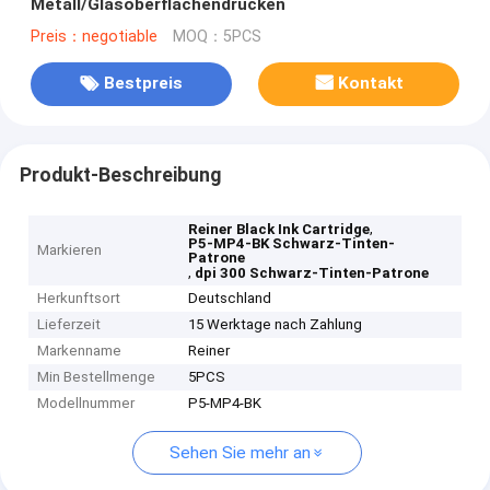
Metall/Glasoberflächendrucken
Preis：negotiable
MOQ：5PCS
Bestpreis
Kontakt
Produkt-Beschreibung
,
Reiner Black Ink Cartridge
P5-MP4-BK Schwarz-Tinten-
Markieren
Patrone
,
dpi 300 Schwarz-Tinten-Patrone
Herkunftsort
Deutschland
Lieferzeit
15 Werktage nach Zahlung
Markenname
Reiner
Min Bestellmenge
5PCS
Modellnummer
P5-MP4-BK
Sehen Sie mehr an