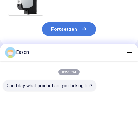
Fortsetzen
Eason
Empfohlene Produkte
6:53 PM
Good day, what product are you looking for?
Paper Red Printer
Anwendbarer
XAAR-Schreib
Consumables Carton
Schreibkopf Xaar
für Tintenstra
Box CYCJET Oil
128 mit
Druckmaschin
Based Printing Ink
störungsfreier
modellieren 1
Integration von
maximale 18
Bestpreis
Bestpreis
Bestprei