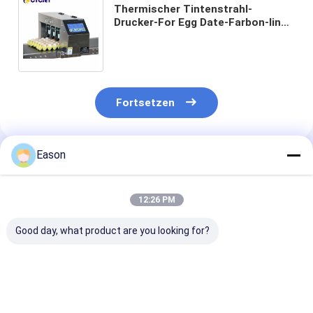
Thermischer Tintenstrahl-
Drucker-For Egg Date-Farbon-line-
touch Screen, der 6 Linien
Tintenstrahl-Drucken kodiert
Fortsetzen
Eason
Empfohlene Produkte
12:26 PM
Good day, what product are you looking for?
Wellenkarton-
Flexible
CYCJET Plasti
Thermal-
Verpackungen für
25.4mm Therm