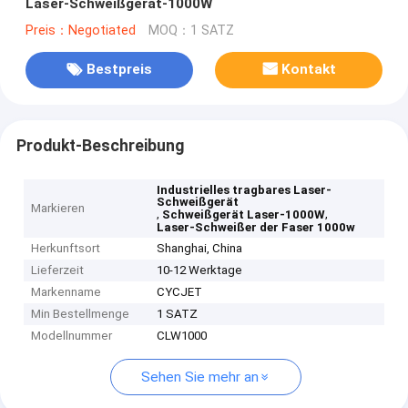
Laser-Schweißgerät-1000W
Preis：Negotiated
MOQ：1 SATZ
Bestpreis
Kontakt
Produkt-Beschreibung
Industrielles tragbares Laser-
Schweißgerät
Markieren
,
,
Schweißgerät Laser-1000W
Laser-Schweißer der Faser 1000w
Herkunftsort
Shanghai, China
Lieferzeit
10-12 Werktage
Markenname
CYCJET
Min Bestellmenge
1 SATZ
Modellnummer
CLW1000
Sehen Sie mehr an