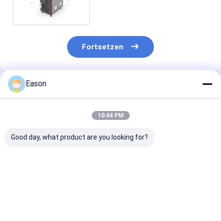
Fortsetzen
Eason
Empfohlene Produkte
10:44 PM
Good day, what product are you looking for?
EDELSTAHL-Laser-
CLW 1000W
Tragbarer
Schweißgerät des
industrieller Laser-
Handfaser-Las
Impuls-2000w Hand
Schweißer-
Schweißer des
Automatic Fiber
Laser-
Laser-Schweißer
Schweißgerät
Bestpreis
Bestpreis
Bestprei